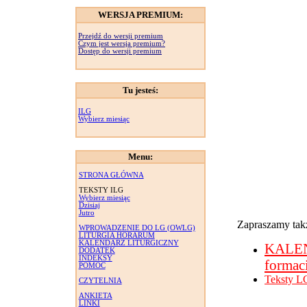
WERSJA PREMIUM:
Przejdź do wersji premium
Czym jest wersja premium?
Dostęp do wersji premium
Tu jesteś:
ILG
Wybierz miesiąc
Menu:
STRONA GŁÓWNA
TEKSTY ILG
Wybierz miesiąc
Dzisiaj
Jutro
Zapraszamy takż
WPROWADZENIE DO LG (OWLG)
LITURGIA HORARUM
KALENDARZ LITURGICZNY
KALE
DODATEK
INDEKSY
formac
POMOC
Teksty L
CZYTELNIA
ANKIETA
LINKI