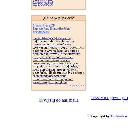
WASZE LISTY
CO NOWEGO?
gloria24.pl poleca:
Maciej Zięba OP
Unanimitas.
Dominikańskie
przykazanie
Ojciec Maciej Zięba w swojej
najnowszej książce każe swoim
współbraciom zmierzyć się z
wyzwaniami czasów ponowoczesnych,
a nawet je wyprzedzać, gdy pisze o
potrzebie reformy, ale też głębszego
przyjrzenia się dominikańskim
cnotom:
unanimitas, claritas,
consonantia, integritas.
Lektura tej
książki pozwala poznać najwyższy
ideał demokracji, zrozumieć sens
unanimitas
dla dominikanów, dostrzec
różnicę między wyborami
dominikańskimi a zmaganiami
wspołczesnych polityków.
więcej >>>
TEKSTY ILG
|
OWLG
|
LI
CZ
© Copyright by
Konferencja 