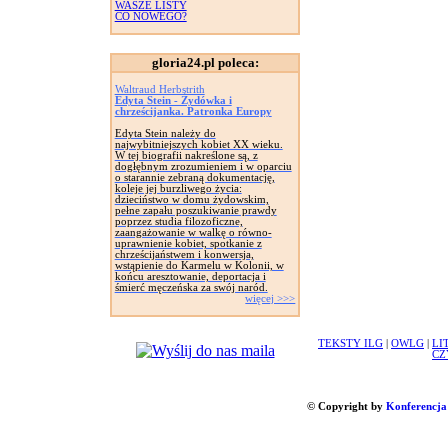
WASZE LISTY
CO NOWEGO?
gloria24.pl poleca:
Waltraud Herbstrith
Edyta Stein - Żydówka i
chrześcijanka. Patronka Europy
Edyta Stein należy do
najwybitniejszych kobiet XX wieku.
W tej biografii nakreślone są, z
dogłębnym zrozumieniem i w oparciu
o starannie zebraną dokumentację,
koleje jej burzliwego życia:
dzieciństwo w domu żydowskim,
pełne zapału poszukiwanie prawdy
poprzez studia filozoficzne,
zaangażowanie w walkę o równo-
uprawnienie kobiet, spotkanie z
chrześcijaństwem i konwersja,
wstąpienie do Karmelu w Kolonii, w
końcu aresztowanie, deportacja i
śmierć męczeńska za swój naród.
więcej >>>
TEKSTY ILG
|
OWLG
|
LI
CZ
© Copyright by
Konferencja 