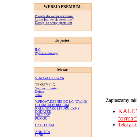
WERSJA PREMIUM:
Przejdź do wersji premium
Czym jest wersja premium?
Dostęp do wersji premium
Tu jesteś:
ILG
Wybierz miesiąc
Menu:
STRONA GŁÓWNA
TEKSTY ILG
Wybierz miesiąc
Dzisiaj
Jutro
Zapraszamy takż
WPROWADZENIE DO LG (OWLG)
LITURGIA HORARUM
KALENDARZ LITURGICZNY
KALE
DODATEK
INDEKSY
formac
POMOC
Teksty L
CZYTELNIA
ANKIETA
LINKI