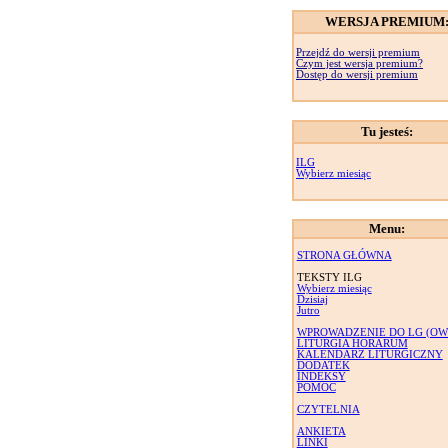
WERSJA PREMIUM
Przejdź do wersji premium
Czym jest wersja premium?
Dostęp do wersji premium
Tu jesteś:
ILG
Wybierz miesiąc
Menu:
STRONA GŁÓWNA
TEKSTY ILG
Wybierz miesiąc
Dzisiaj
Jutro
WPROWADZENIE DO LG (OW
LITURGIA HORARUM
KALENDARZ LITURGICZNY
DODATEK
INDEKSY
POMOC
CZYTELNIA
ANKIETA
LINKI