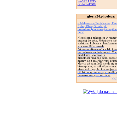
WASZE LISTY
CO NOWEGO?
gloria24.pl poleca:
s. Małgorzata Chmielewska, Piot
Żyłka, Błażej Strzelczyk
Sposób na (cholernie) szczęśliw
życie
Niepokorna zakonnica w rozmo
szczerej do bólu. Mówi się o niej
zadziorna kobieta z charakterem
w wieku 10 lat została
"ekskomunikowana" - z lekcji rel
bo zadawała za dużo pytań. Mie
biedakami, wychowuje
niepełnosprawnego syna, codzie
mierzy się z prawdziwymi drama
Mawia, że na miłość nie da się z
biznesplanu, że miłość powinna
nieco stuknięta, bo inaczej jest 
Od lat burzy stereotypy i podbij
Polaków swoją szczerością.
więc