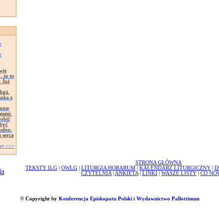
r
e
wie
, że to
. Już
igii,
szka z
nnie
tami.
robić
 być
nudno.
a serca
ej >>>
STRONA GŁÓWNA
TEKSTY ILG
|
OWLG
|
LITURGIA HORARUM
|
KALENDARZ LITURGICZNY
|
D
CZYTELNIA
|
ANKIETA
|
LINKI
|
WASZE LISTY
|
CO NO
© Copyright by
Konferencja Episkopatu Polski
i
Wydawnictwo Pallottinum