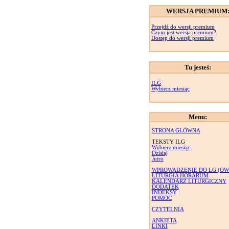
WERSJA PREMIUM
Przejdź do wersji premium
Czym jest wersja premium?
Dostęp do wersji premium
Tu jesteś:
ILG
Wybierz miesiąc
Menu:
STRONA GŁÓWNA
TEKSTY ILG
Wybierz miesiąc
Dzisiaj
Jutro
WPROWADZENIE DO LG (OW
LITURGIA HORARUM
KALENDARZ LITURGICZNY
DODATEK
INDEKSY
POMOC
CZYTELNIA
ANKIETA
LINKI