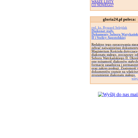
WASZE LISTY
CO NOWEGO?
gloria24.pl poleca:
red. ks. Ryszard Selejdak
Diakonat stały.
Dokumenty Soboru Watykańsk
II i Stolicy Apostolskiej
Redaktor tego opracowania starał
zebrać najważniejsze dokument
Magisterium Kościoła dotyczące
diakonatu stałego, począwszy o
Soboru Watykańskiego II. Okreś
one tożsamość diakonów stałych
formację zasadniczą i permanen
oraz zakres posługi. Znajomość 
dokumentów rzutuje na właściw
zrozumienie diakonatu stałego.
więc