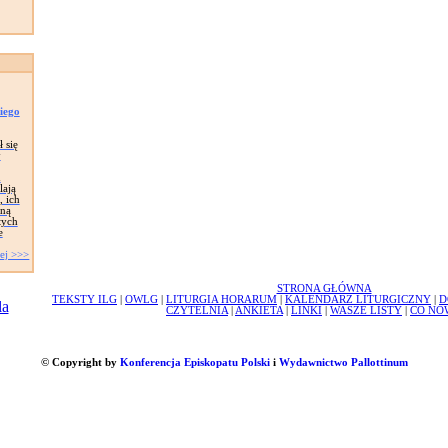
iego
 się
y
d
lają
, ich
tną
tych
e
ej >>>
STRONA GŁÓWNA
TEKSTY ILG
|
OWLG
|
LITURGIA HORARUM
|
KALENDARZ LITURGICZNY
|
D
CZYTELNIA
|
ANKIETA
|
LINKI
|
WASZE LISTY
|
CO NO
© Copyright by
Konferencja Episkopatu Polski
i
Wydawnictwo Pallottinum