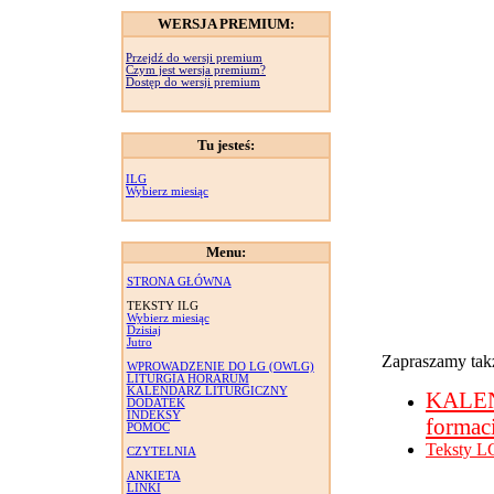
WERSJA PREMIUM:
Przejdź do wersji premium
Czym jest wersja premium?
Dostęp do wersji premium
Tu jesteś:
ILG
Wybierz miesiąc
Menu:
STRONA GŁÓWNA
TEKSTY ILG
Wybierz miesiąc
Dzisiaj
Jutro
Zapraszamy takż
WPROWADZENIE DO LG (OWLG)
LITURGIA HORARUM
KALENDARZ LITURGICZNY
KALE
DODATEK
INDEKSY
formac
POMOC
Teksty L
CZYTELNIA
ANKIETA
LINKI