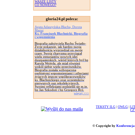
WASZE LISTY
CO NOWEGO?
gloria24.pl poleca:
Agata Adaszyńska-Blacha, Dorota
Mazur
Ks. Franciszek Blachnicki. Biografia
i wspomnienia
Biografia założyciela Ruchu Światło-
Życie pokazuje, jak bardzo swoją
działalnością wyprzedzał on swoje
czasy. Swoją charyzmą przyciągał
wielu entuzjastów nowych idei
duszpasterskich, wśród których był bp
Karola Wojtyła, ale miał również
wokół siebie wielu przeciwników.
Biografia została wzbogacona
osobistymi wspomnieniami i zdjęciami
żyjących jeszcze współpracowników
ks. Blachnickiego oraz uczestników
pierwszych oaz rekolekcyjnych.
Swoimi refleksjami podzielili się m.in.
bp Jan Szkodoń i bp Grzegorz Ryś.
więcej >>>
TEKSTY ILG
|
OWLG
|
LI
CZ
© Copyright by
Konferencja 