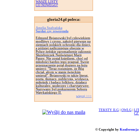
WASZE LISTY
CO NOWEGO?
gloria24.pl poleca:
Amelia Szafrańska
Surdut czy rewerenda
Edmund Bojanowski był człowiekiem
modlitwy i czynu, założył pierwsze na
ziemiach polskich ochronki dla dzieci,
a później najliczniejsze obecnie w
Polsce żeńskie zgromadzenie zakonnic
Służebniczek Najświętszej Marii
Panny. Nie został księdzem, choć od
młodości bardzo tego pragnął. Swoje
przeznaczenie pojął dopiero na łożu
smierci: "Teraz rozumiem, że Bóg
chciał, abym w stanie świeckim
umierał". Bojanowski to także literat,
poeta, tłumacz, publicysta, wydawca,
miłośnik i badacz folkloru, działacz
kulturalny, społeczny i charytatywny.
Nazywany był prekursorem Soboru
Watykańskiego II.
więcej >>>
TEKSTY ILG
|
OWLG
|
LI
CZ
© Copyright by
Konferencja 