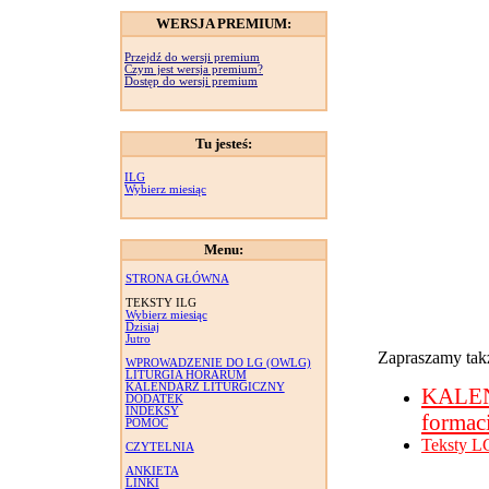
WERSJA PREMIUM:
Przejdź do wersji premium
Czym jest wersja premium?
Dostęp do wersji premium
Tu jesteś:
ILG
Wybierz miesiąc
Menu:
STRONA GŁÓWNA
TEKSTY ILG
Wybierz miesiąc
Dzisiaj
Jutro
Zapraszamy takż
WPROWADZENIE DO LG (OWLG)
LITURGIA HORARUM
KALENDARZ LITURGICZNY
KALE
DODATEK
INDEKSY
formac
POMOC
Teksty L
CZYTELNIA
ANKIETA
LINKI