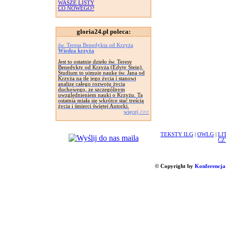
WASZE LISTY
CO NOWEGO?
gloria24.pl poleca:
św. Teresa Benedykta od Krzyża
Wiedza krzyża
Jest to ostatnie dzieło św. Teresy
Benedykty od Krzyża (Edyty Stein).
Studium to ujmuje naukę św. Jana od
Krzyża na tle jego życia i stanowi
analizę całego rozwoju życia
duchowego, ze szczególnym
uwzględnieniem nauki o Krzyżu. Ta
ostatnia miała się wkrótce stać treścią
życia i śmierci świętej Autorki.
więcej >>>
TEKSTY ILG
|
OWLG
|
LI
CZ
© Copyright by
Konferencja 