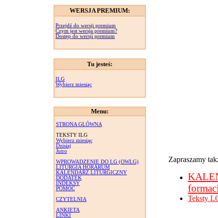
WERSJA PREMIUM:
Przejdź do wersji premium
Czym jest wersja premium?
Dostęp do wersji premium
Tu jesteś:
ILG
Wybierz miesiąc
Menu:
STRONA GŁÓWNA
TEKSTY ILG
Wybierz miesiąc
Dzisiaj
Jutro
Zapraszamy takż
WPROWADZENIE DO LG (OWLG)
LITURGIA HORARUM
KALENDARZ LITURGICZNY
KALE
DODATEK
INDEKSY
formac
POMOC
Teksty L
CZYTELNIA
ANKIETA
LINKI