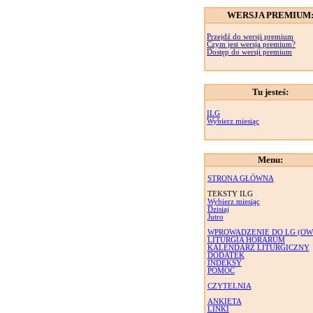
WERSJA PREMIUM
Przejdź do wersji premium
Czym jest wersja premium?
Dostęp do wersji premium
Tu jesteś:
ILG
Wybierz miesiąc
Menu:
STRONA GŁÓWNA
TEKSTY ILG
Wybierz miesiąc
Dzisiaj
Jutro
WPROWADZENIE DO LG (OW
LITURGIA HORARUM
KALENDARZ LITURGICZNY
DODATEK
INDEKSY
POMOC
CZYTELNIA
ANKIETA
LINKI