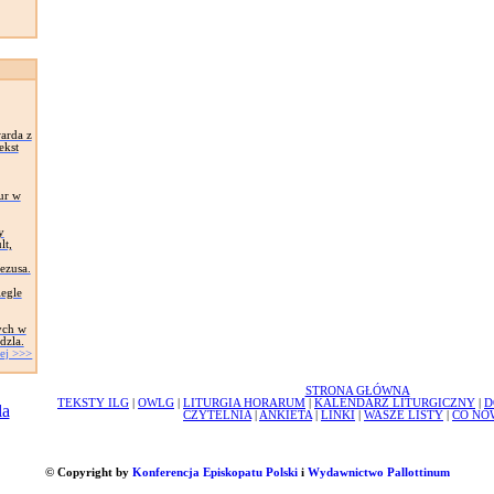
arda z
ekst
ur w
y
lt,
Jezusa.
egle
ych w
dzla.
ej >>>
STRONA GŁÓWNA
TEKSTY ILG
|
OWLG
|
LITURGIA HORARUM
|
KALENDARZ LITURGICZNY
|
D
CZYTELNIA
|
ANKIETA
|
LINKI
|
WASZE LISTY
|
CO NO
© Copyright by
Konferencja Episkopatu Polski
i
Wydawnictwo Pallottinum