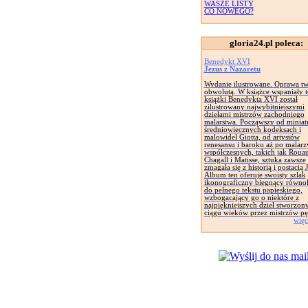
WASZE LISTY
CO NOWEGO?
gloria24.pl poleca:
Benedykt XVI
Jezus z Nazaretu
Wydanie ilustrowane. Oprawa tw
obwolutą. W książce wspaniały t
książki Benedykta XVI został
zilustrowany najwybitniejszymi
dziełami mistrzów zachodniego
malarstwa. Począwszy od miniat
średniowiecznych kodeksach i
malowideł Giotta, od artystów
renesansu i baroku aż po malarz
współczesnych, takich jak Rouau
Chagall i Matisse, sztuka zawsze
zmagała się z historią i postacią 
Album ten oferuje swoisty szlak
ikonograficzny biegnący równol
do pełnego tekstu papieskiego,
wzbogacający go o niektóre z
najpiękniejszych dzieł stworzon
ciągu wieków przez mistrzów pę
więc