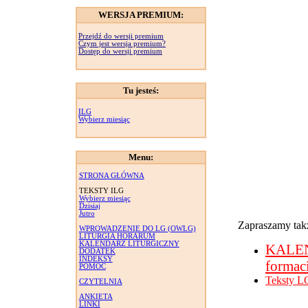
WERSJA PREMIUM:
Przejdź do wersji premium
Czym jest wersja premium?
Dostęp do wersji premium
Tu jesteś:
ILG
Wybierz miesiąc
Menu:
STRONA GŁÓWNA
TEKSTY ILG
Wybierz miesiąc
Dzisiaj
Jutro
Zapraszamy takż
WPROWADZENIE DO LG (OWLG)
LITURGIA HORARUM
KALENDARZ LITURGICZNY
KALE
DODATEK
INDEKSY
formac
POMOC
Teksty L
CZYTELNIA
ANKIETA
LINKI