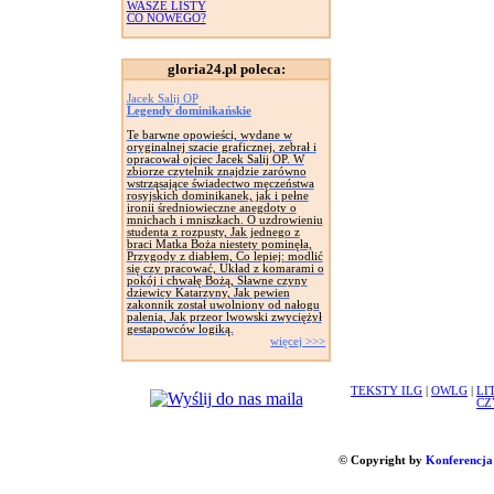
WASZE LISTY
CO NOWEGO?
gloria24.pl poleca:
Jacek Salij OP
Legendy dominikańskie
Te barwne opowieści, wydane w
oryginalnej szacie graficznej, zebrał i
opracował ojciec Jacek Salij OP. W
zbiorze czytelnik znajdzie zarówno
wstrząsające świadectwo męczeństwa
rosyjskich dominikanek, jak i pełne
ironii średniowieczne anegdoty o
mnichach i mniszkach. O uzdrowieniu
studenta z rozpusty, Jak jednego z
braci Matka Boża niestety pominęła,
Przygody z diabłem, Co lepiej: modlić
się czy pracować, Układ z komarami o
pokój i chwałę Bożą, Sławne czyny
dziewicy Katarzyny, Jak pewien
zakonnik został uwolniony od nałogu
palenia, Jak przeor lwowski zwyciężył
gestapowców logiką.
więcej >>>
TEKSTY ILG
|
OWLG
|
LI
CZ
© Copyright by
Konferencja 