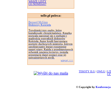
WASZE LISTY
CO NOWEGO?
tolle.pl poleca:
Bernard McGinn
Doktorzy Kościoła
Trzydzieści trzy osoby, które
kształtowały chrześcijaństwo. Książka
pozwala zapoznać się z osobami i
mądrością wszystkich doktorów
Kościoła. Autor kreśli fascynujące
portrety duchowych mistrzów, którym
zawdzięczamy lepsze rozumienie
naszej wiary. Każda z przedstawionych
sylwetek zawiera życiorys, zwięzłą
prezentację danej postaci oraz jej
najważniejszych myśli.
więcej >>>
TEKSTY ILG
|
OWLG
|
LI
CZ
© Copyright by
Konferencja 