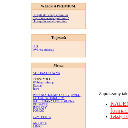
WERSJA PREMIUM:
Przejdź do wersji premium
Czym jest wersja premium?
Dostęp do wersji premium
Tu jesteś:
ILG
Wybierz miesiąc
Menu:
STRONA GŁÓWNA
TEKSTY ILG
Wybierz miesiąc
Dzisiaj
Jutro
Zapraszamy takż
WPROWADZENIE DO LG (OWLG)
LITURGIA HORARUM
KALENDARZ LITURGICZNY
KALE
DODATEK
INDEKSY
formac
POMOC
Teksty L
CZYTELNIA
ANKIETA
LINKI