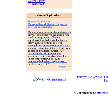
WASZE LISTY
CO NOWEGO?
gloria24.pl poleca:
Tomasz Terlikowski
Maksymilian M. Kolbe. Biografia
świętego męczennika
Mówiono o nim, że posiada niezwykły
umysł, jest genialnym organizatorem i
wielkim wizjonerem. Nie ma
wątpliwości, że był także kapłanem,
który głęboko przyjął do serca
ewangeliczną prawdę o tym, iż nie ma
większej miłości od tej, gdy ktoś życie
oddaje za przyjaciół swoich. Ale
pojawiały się też opinie o jego
antysemityzmie, twardym charakterze
i bezkompromisowości. Kim
naprawdę był jeden z największych
polskich świętych?
więcej >>>
TEKSTY ILG
|
OWLG
|
LI
CZ
© Copyright by
Konferencja 