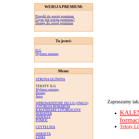
WERSJA PREMIUM:
Przejdź do wersji premium
Czym jest wersja premium?
Dostęp do wersji premium
Tu jesteś:
ILG
Wybierz miesiąc
Menu:
STRONA GŁÓWNA
TEKSTY ILG
Wybierz miesiąc
Dzisiaj
Jutro
Zapraszamy takż
WPROWADZENIE DO LG (OWLG)
LITURGIA HORARUM
KALENDARZ LITURGICZNY
KALE
DODATEK
INDEKSY
formac
POMOC
Teksty L
CZYTELNIA
ANKIETA
LINKI