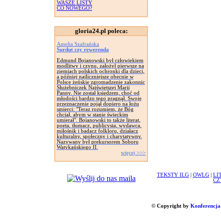
WASZE LISTY
CO NOWEGO?
gloria24.pl poleca:
Amelia Szafrańska
Surdut czy rewerenda
Edmund Bojanowski był człowiekiem
modlitwy i czynu, założył pierwsze na
ziemiach polskich ochronki dla dzieci,
a później najliczniejsze obecnie w
Polsce żeńskie zgromadzenie zakonnic
Służebniczek Najświętszej Marii
Panny. Nie został księdzem, choć od
młodości bardzo tego pragnął. Swoje
przeznaczenie pojął dopiero na łożu
smierci: "Teraz rozumiem, że Bóg
chciał, abym w stanie świeckim
umierał". Bojanowski to także literat,
poeta, tłumacz, publicysta, wydawca,
miłośnik i badacz folkloru, działacz
kulturalny, społeczny i charytatywny.
Nazywany był prekursorem Soboru
Watykańskiego II.
więcej >>>
TEKSTY ILG
|
OWLG
|
LI
CZ
© Copyright by
Konferencja 