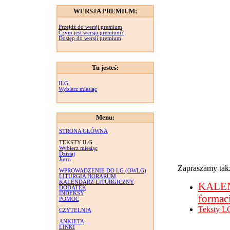
WERSJA PREMIUM:
Przejdź do wersji premium
Czym jest wersja premium?
Dostęp do wersji premium
Tu jesteś:
ILG
Wybierz miesiąc
Menu:
STRONA GŁÓWNA
TEKSTY ILG
Wybierz miesiąc
Dzisiaj
Jutro
Zapraszamy takż
WPROWADZENIE DO LG (OWLG)
LITURGIA HORARUM
KALENDARZ LITURGICZNY
KALE
DODATEK
INDEKSY
formac
POMOC
Teksty L
CZYTELNIA
ANKIETA
LINKI