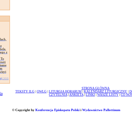
dach,
ez
bela,
iego z
 To
owej
isane
ym
więci
ej >>>
STRONA GŁÓWNA
TEKSTY ILG
|
OWLG
|
LITURGIA HORARUM
|
KALENDARZ LITURGICZNY
|
D
CZYTELNIA
|
ANKIETA
|
LINKI
|
WASZE LISTY
|
CO NO
© Copyright by
Konferencja Episkopatu Polski
i
Wydawnictwo Pallottinum