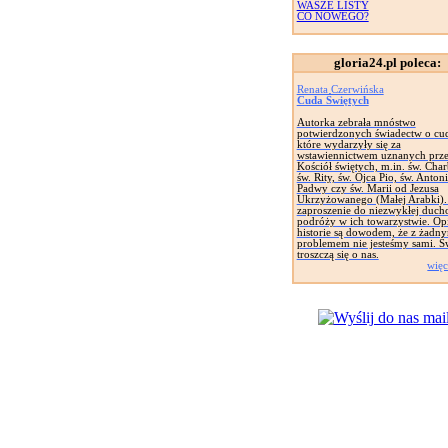
WASZE LISTY
CO NOWEGO?
gloria24.pl poleca:
Renata Czerwińska
Cuda Świętych
Autorka zebrała mnóstwo
potwierdzonych świadectw o cu
które wydarzyły się za
wstawiennictwem uznanych prz
Kościół świętych, m.in. św. Char
św. Rity, św. Ojca Pio, św. Anton
Padwy czy św. Marii od Jezusa
Ukrzyżowanego (Małej Arabki).
zaproszenie do niezwykłej duch
podróży w ich towarzystwie. Op
historie są dowodem, że z żadn
problemem nie jesteśmy sami. Ś
troszczą się o nas.
więc