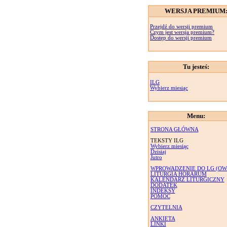
WERSJA PREMIUM
Przejdź do wersji premium
Czym jest wersja premium?
Dostęp do wersji premium
Tu jesteś:
ILG
Wybierz miesiąc
Menu:
STRONA GŁÓWNA
TEKSTY ILG
Wybierz miesiąc
Dzisiaj
Jutro
WPROWADZENIE DO LG (OW
LITURGIA HORARUM
KALENDARZ LITURGICZNY
DODATEK
INDEKSY
POMOC
CZYTELNIA
ANKIETA
LINKI