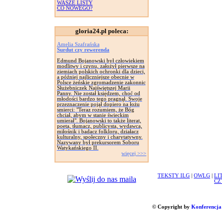
WASZE LISTY
CO NOWEGO?
gloria24.pl poleca:
Amelia Szafrańska
Surdut czy rewerenda
Edmund Bojanowski był człowiekiem
modlitwy i czynu, założył pierwsze na
ziemiach polskich ochronki dla dzieci,
a później najliczniejsze obecnie w
Polsce żeńskie zgromadzenie zakonnic
Służebniczek Najświętszej Marii
Panny. Nie został księdzem, choć od
młodości bardzo tego pragnął. Swoje
przeznaczenie pojął dopiero na łożu
smierci: "Teraz rozumiem, że Bóg
chciał, abym w stanie świeckim
umierał". Bojanowski to także literat,
poeta, tłumacz, publicysta, wydawca,
miłośnik i badacz folkloru, działacz
kulturalny, społeczny i charytatywny.
Nazywany był prekursorem Soboru
Watykańskiego II.
więcej >>>
TEKSTY ILG
|
OWLG
|
LI
CZ
© Copyright by
Konferencja 