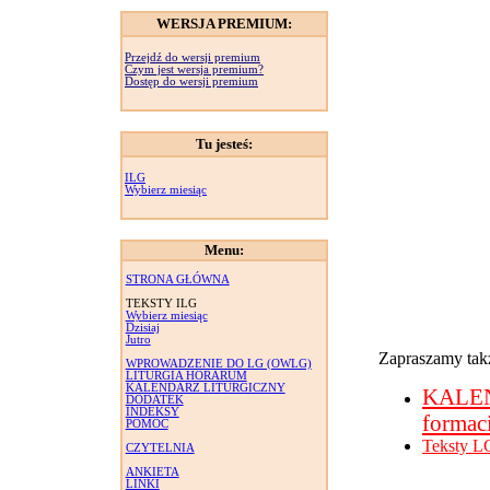
WERSJA PREMIUM:
Przejdź do wersji premium
Czym jest wersja premium?
Dostęp do wersji premium
Tu jesteś:
ILG
Wybierz miesiąc
Menu:
STRONA GŁÓWNA
TEKSTY ILG
Wybierz miesiąc
Dzisiaj
Jutro
Zapraszamy takż
WPROWADZENIE DO LG (OWLG)
LITURGIA HORARUM
KALENDARZ LITURGICZNY
KALE
DODATEK
INDEKSY
formac
POMOC
Teksty L
CZYTELNIA
ANKIETA
LINKI