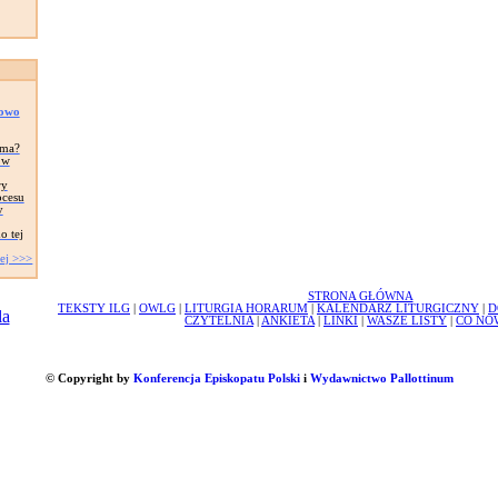
Nowo
ima?
 w
ry
ocesu
y
o tej
ej >>>
STRONA GŁÓWNA
TEKSTY ILG
|
OWLG
|
LITURGIA HORARUM
|
KALENDARZ LITURGICZNY
|
D
CZYTELNIA
|
ANKIETA
|
LINKI
|
WASZE LISTY
|
CO NO
© Copyright by
Konferencja Episkopatu Polski
i
Wydawnictwo Pallottinum