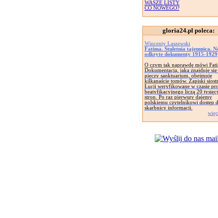
WASZE LISTY
CO NOWEGO?
gloria24.pl poleca:
Wincenty Łaszewski
Fatima. Stuletnia tajemnica. 
odkryte dokumenty 1915-1929
O czym tak naprawdę mówi Fat
Dokumentacja, jaka znajduje się
pieczy sanktuarium, obejmuje
kilkanaście tomów. Zapiski siost
Łucji weryfikowane w czasie pr
beatyfikacyjnego liczą 20 tysięc
stron. Po raz pierwszy dajemy
polskiemu czytelnikowi dostęp d
skarbnicy informacji.
więc