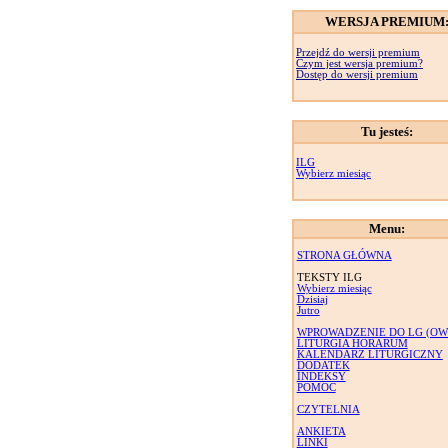
WERSJA PREMIUM
Przejdź do wersji premium
Czym jest wersja premium?
Dostęp do wersji premium
Tu jesteś:
ILG
Wybierz miesiąc
Menu:
STRONA GŁÓWNA
TEKSTY ILG
Wybierz miesiąc
Dzisiaj
Jutro
WPROWADZENIE DO LG (OW
LITURGIA HORARUM
KALENDARZ LITURGICZNY
DODATEK
INDEKSY
POMOC
CZYTELNIA
ANKIETA
LINKI