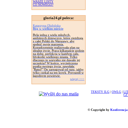
WASZE LISTY
CO NOWEGO?
gloria24.pl poleca:
Katarzyna Olubińska
Bóg w wielkim mieście
Była jedną z wielu młodych,
ambitnych dziewczyn, które zjeżdżają
z całej Polski do Warszawy, aby
spełnić swoje marzenia.
Konsekwentnie realizowała plan na
idealne życie. Praca kilkanaście godzin
na dobę, perfekcja w każdym calu,
błyskotki wielkiego miasta. Tylko
dlaczego to wszystko nie dawało jej
szczęścia? W końcu, wycieńczona
pustką swojego życia, zawołała:
"Ratuj!" On zareagował od razu, jakby
tylko czekał na ten krzyk. Przyszedł w
łagodnym powiewie.
więcej >>>
TEKSTY ILG
|
OWLG
|
LI
CZ
© Copyright by
Konferencja 