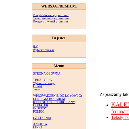
WERSJA PREMIUM:
Przejdź do wersji premium
Czym jest wersja premium?
Dostęp do wersji premium
Tu jesteś:
ILG
Wybierz miesiąc
Menu:
STRONA GŁÓWNA
TEKSTY ILG
Wybierz miesiąc
Dzisiaj
Jutro
Zapraszamy takż
WPROWADZENIE DO LG (OWLG)
LITURGIA HORARUM
KALENDARZ LITURGICZNY
KALE
DODATEK
INDEKSY
formac
POMOC
Teksty L
CZYTELNIA
ANKIETA
LINKI