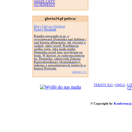
WASZE LISTY
CO NOWEGO?
gloria24.pl poleca:
Mary Fabyan Windeatt
Święty Dominik
Książka opowiada m.in. o
zwycięstwach Dominika nad diabłem i
nad herezją albigensów, jak również o
cudach, jakie czynił. Przedstawia
wielką wizję, jaką miała matka
Dominika przed jego przyjściem na
świat. W skrócie, to cudowna historia
św. Dominika, założyciela Zakonu
Kaznodziejskiego (dominikanów),
jednego z najważniejszych świętych w
historii Kościoła.
więcej >>>
TEKSTY ILG
|
OWLG
|
LI
CZ
© Copyright by
Konferencja 