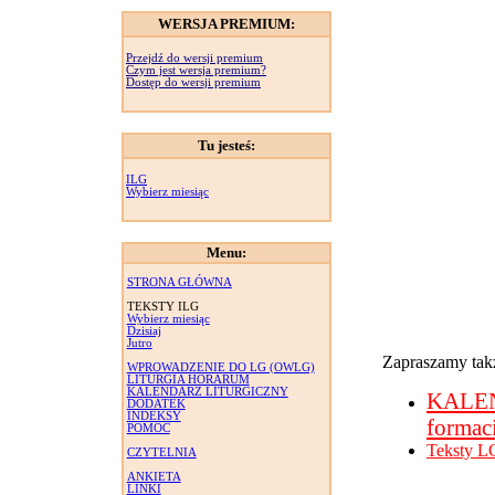
WERSJA PREMIUM:
Przejdź do wersji premium
Czym jest wersja premium?
Dostęp do wersji premium
Tu jesteś:
ILG
Wybierz miesiąc
Menu:
STRONA GŁÓWNA
TEKSTY ILG
Wybierz miesiąc
Dzisiaj
Jutro
Zapraszamy takż
WPROWADZENIE DO LG (OWLG)
LITURGIA HORARUM
KALENDARZ LITURGICZNY
KALE
DODATEK
INDEKSY
formac
POMOC
Teksty L
CZYTELNIA
ANKIETA
LINKI