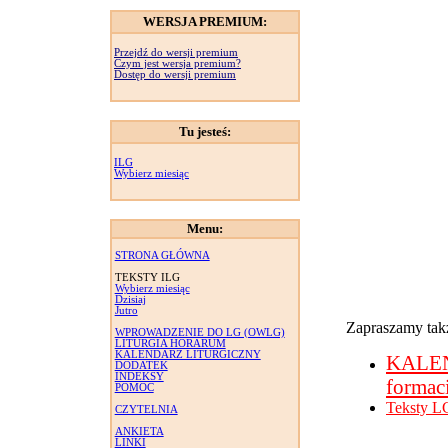
WERSJA PREMIUM:
Przejdź do wersji premium
Czym jest wersja premium?
Dostęp do wersji premium
Tu jesteś:
ILG
Wybierz miesiąc
Menu:
STRONA GŁÓWNA
TEKSTY ILG
Wybierz miesiąc
Dzisiaj
Jutro
Zapraszamy takż
WPROWADZENIE DO LG (OWLG)
LITURGIA HORARUM
KALENDARZ LITURGICZNY
KALE
DODATEK
INDEKSY
formac
POMOC
Teksty L
CZYTELNIA
ANKIETA
LINKI