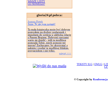
WASZE LISTY
CO NOWEGO?
gloria24.pl poleca:
Joanna Piątek
Jezu, Ty się tym zajmij!
Ta mała książeczka może być dobrym
pomysłem na drobny podarunek i
impulsem do wejścia w głęboką relację
z Panem Bogiem. Dobrymi rzeczami
warto się dzielić - jeśli ta modlitwa
pomogła Tobie, niech pomoże też
innym! Zachęcamy, by skorzystać z
pakietu i rozdać tę modlitwę bliskim,
przyjaciołom i nie tylko.
więcej >>>
TEKSTY ILG
|
OWLG
|
LI
CZ
© Copyright by
Konferencja 