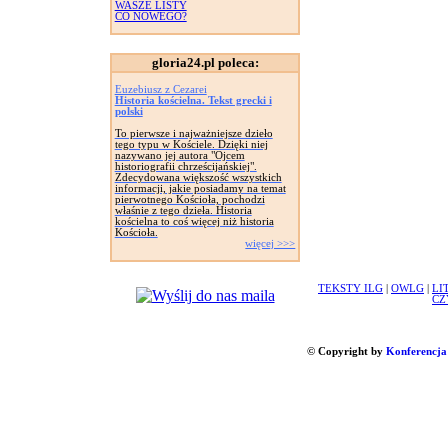
WASZE LISTY
CO NOWEGO?
gloria24.pl poleca:
Euzebiusz z Cezarei
Historia kościelna. Tekst grecki i
polski
To pierwsze i najważniejsze dzieło
tego typu w Kościele. Dzięki niej
nazywano jej autora "Ojcem
historiografii chrześcijańskiej".
Zdecydowana większość wszystkich
informacji, jakie posiadamy na temat
pierwotnego Kościoła, pochodzi
właśnie z tego dzieła. Historia
kościelna to coś więcej niż historia
Kościoła.
więcej >>>
TEKSTY ILG
|
OWLG
|
LI
CZ
© Copyright by
Konferencja 