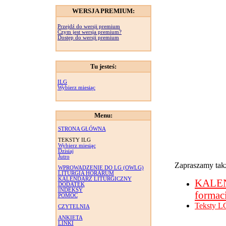
WERSJA PREMIUM:
Przejdź do wersji premium
Czym jest wersja premium?
Dostęp do wersji premium
Tu jesteś:
ILG
Wybierz miesiąc
Menu:
STRONA GŁÓWNA
TEKSTY ILG
Wybierz miesiąc
Dzisiaj
Jutro
Zapraszamy takż
WPROWADZENIE DO LG (OWLG)
LITURGIA HORARUM
KALENDARZ LITURGICZNY
KALE
DODATEK
INDEKSY
formac
POMOC
Teksty L
CZYTELNIA
ANKIETA
LINKI