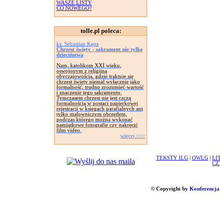
WASZE LISTY
CO NOWEGO?
tolle.pl poleca:
ks. Sebastian Kępa
Chrzest święty - sakrament nie tylko
dzieciństwa
Nam, katolikom XXI wieku,
oswojonym z religijną
obyczajowością, gdzie traktuje się
chrzest święty niemal wyłącznie jako
formalność, trudno zrozumieć wartość
i znaczenie tego sakramentu.
Tymczasem chrzest nie jest czczą
formalnością w postaci papierkowej
rejestracji w księgach parafialnych ani
tylko malowniczym obrzędem,
podczas którego można wykonać
pamiątkowe fotografie czy nakręcić
film video.
więcej >>>
TEKSTY ILG
|
OWLG
|
LI
CZ
© Copyright by
Konferencja 