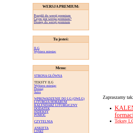
WERSJA PREMIUM:
Przejdź do wersji premium
Czym jest wersja premium?
Dostęp do wersji premium
Tu jesteś:
ILG
Wybierz miesiąc
Menu:
STRONA GŁÓWNA
TEKSTY ILG
Wybierz miesiąc
Dzisiaj
Jutro
Zapraszamy takż
WPROWADZENIE DO LG (OWLG)
LITURGIA HORARUM
KALENDARZ LITURGICZNY
KALE
DODATEK
INDEKSY
formac
POMOC
Teksty L
CZYTELNIA
ANKIETA
LINKI