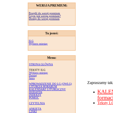
WERSJA PREMIUM:
Przejdź do wersji premium
Czym jest wersja premium?
Dostęp do wersji premium
Tu jesteś:
ILG
Wybierz miesiąc
Menu:
STRONA GŁÓWNA
TEKSTY ILG
Wybierz miesiąc
Dzisiaj
Jutro
Zapraszamy takż
WPROWADZENIE DO LG (OWLG)
LITURGIA HORARUM
KALENDARZ LITURGICZNY
KALE
DODATEK
INDEKSY
formac
POMOC
Teksty L
CZYTELNIA
ANKIETA
LINKI