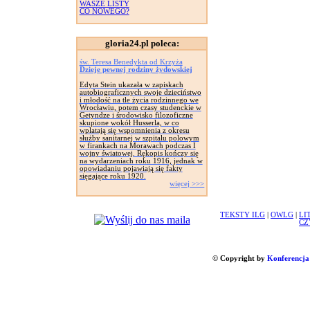
WASZE LISTY
CO NOWEGO?
gloria24.pl poleca:
św. Teresa Benedykta od Krzyża
Dzieje pewnej rodziny żydowskiej
Edyta Stein ukazała w zapiskach
autobiograficznych swoje dzieciństwo
i młodość na tle życia rodzinnego we
Wrocławiu, potem czasy studenckie w
Getyndze i środowisko filozoficzne
skupione wokół Husserla, w co
wplatają się wspomnienia z okresu
służby sanitarnej w szpitalu polowym
w firankach na Morawach podczas I
wojny światowej. Rękopis kończy się
na wydarzeniach roku 1916, jednak w
opowiadaniu pojawiają się fakty
sięgające roku 1920.
więcej >>>
TEKSTY ILG
|
OWLG
|
LI
CZ
© Copyright by
Konferencja 