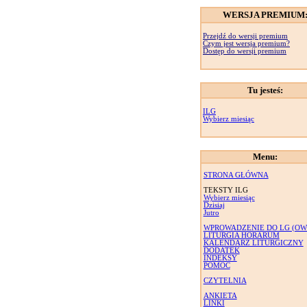
WERSJA PREMIUM
Przejdź do wersji premium
Czym jest wersja premium?
Dostęp do wersji premium
Tu jesteś:
ILG
Wybierz miesiąc
Menu:
STRONA GŁÓWNA
TEKSTY ILG
Wybierz miesiąc
Dzisiaj
Jutro
WPROWADZENIE DO LG (OW
LITURGIA HORARUM
KALENDARZ LITURGICZNY
DODATEK
INDEKSY
POMOC
CZYTELNIA
ANKIETA
LINKI