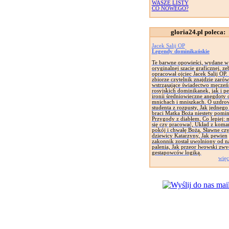
WASZE LISTY
CO NOWEGO?
gloria24.pl poleca:
Jacek Salij OP
Legendy dominikańskie
Te barwne opowieści, wydane w
oryginalnej szacie graficznej, zeb
opracował ojciec Jacek Salij OP
zbiorze czytelnik znajdzie zaró
wstrząsające świadectwo męczeń
rosyjskich dominikanek, jak i pe
ironii średniowieczne anegdoty 
mnichach i mniszkach. O uzdro
studenta z rozpusty, Jak jednego
braci Matka Boża niestety pomin
Przygody z diabłem, Co lepiej: 
się czy pracować, Układ z koma
pokój i chwałę Bożą, Sławne cz
dziewicy Katarzyny, Jak pewien
zakonnik został uwolniony od n
palenia, Jak przeor lwowski zwy
gestapowców logiką.
więc