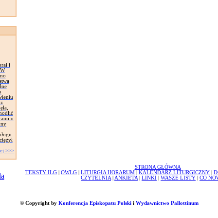
rał i
. W
wno
stwa
łne
o
wieniu
 z
ęła,
modlić
rami o
yny
ałogu
ciężył
ej >>>
STRONA GŁÓWNA
TEKSTY ILG
|
OWLG
|
LITURGIA HORARUM
|
KALENDARZ LITURGICZNY
|
D
CZYTELNIA
|
ANKIETA
|
LINKI
|
WASZE LISTY
|
CO NO
© Copyright by
Konferencja Episkopatu Polski
i
Wydawnictwo Pallottinum