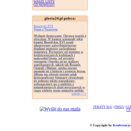
WASZE LISTY
CO NOWEGO?
gloria24.pl poleca:
Benedykt XVI
Jezus z Nazaretu
Wydanie ilustrowane. Oprawa twarda z
obwolutą. W książce wspaniały tekst
książki Benedykta XVI został
zilustrowany najwybitniejszymi
dziełami mistrzów zachodniego
malarstwa. Począwszy od miniatur w
średniowiecznych kodeksach i
malowideł Giotta, od artystów
renesansu i baroku aż po malarzy
współczesnych, takich jak Rouault,
Chagall i Matisse, sztuka zawsze
zmagała się z historią i postacią Jezusa.
Album ten oferuje swoisty szlak
ikonograficzny biegnący równolegle
do pełnego tekstu papieskiego,
wzbogacający go o niektóre z
najpiękniejszych dzieł stworzonych w
ciągu wieków przez mistrzów pędzla.
więcej >>>
TEKSTY ILG
|
OWLG
|
LI
CZ
© Copyright by
Konferencja 