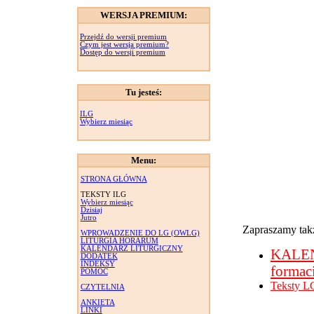
WERSJA PREMIUM:
Przejdź do wersji premium
Czym jest wersja premium?
Dostęp do wersji premium
Tu jesteś:
ILG
Wybierz miesiąc
Menu:
STRONA GŁÓWNA
TEKSTY ILG
Wybierz miesiąc
Dzisiaj
Jutro
Zapraszamy takż
WPROWADZENIE DO LG (OWLG)
LITURGIA HORARUM
KALENDARZ LITURGICZNY
KALE
DODATEK
INDEKSY
formac
POMOC
Teksty L
CZYTELNIA
ANKIETA
LINKI