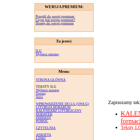
WERSJA PREMIUM:
Przejdź do wersji premium
Czym jest wersja premium?
Dostęp do wersji premium
Tu jesteś:
ILG
Wybierz miesiąc
Menu:
STRONA GŁÓWNA
TEKSTY ILG
Wybierz miesiąc
Dzisiaj
Jutro
Zapraszamy takż
WPROWADZENIE DO LG (OWLG)
LITURGIA HORARUM
KALENDARZ LITURGICZNY
KALE
DODATEK
INDEKSY
formac
POMOC
Teksty L
CZYTELNIA
ANKIETA
LINKI