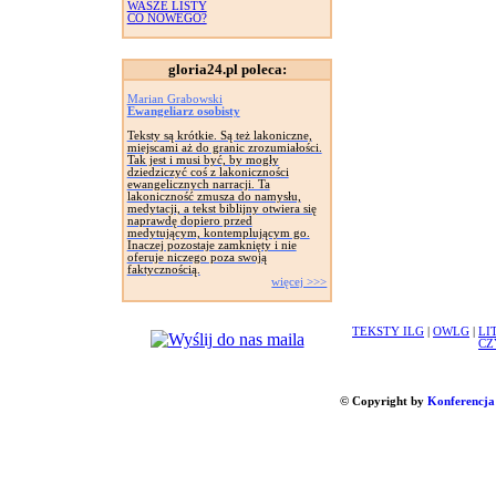
WASZE LISTY
CO NOWEGO?
gloria24.pl poleca:
Marian Grabowski
Ewangeliarz osobisty
Teksty są krótkie. Są też lakoniczne,
miejscami aż do granic zrozumiałości.
Tak jest i musi być, by mogły
dziedziczyć coś z lakoniczności
ewangelicznych narracji. Ta
lakoniczność zmusza do namysłu,
medytacji, a tekst biblijny otwiera się
naprawdę dopiero przed
medytującym, kontemplującym go.
Inaczej pozostaje zamknięty i nie
oferuje niczego poza swoją
faktycznością.
więcej >>>
TEKSTY ILG
|
OWLG
|
LI
CZ
© Copyright by
Konferencja 