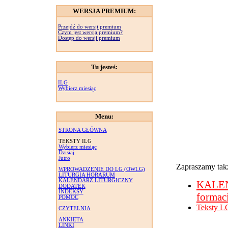
WERSJA PREMIUM:
Przejdź do wersji premium
Czym jest wersja premium?
Dostęp do wersji premium
Tu jesteś:
ILG
Wybierz miesiąc
Menu:
STRONA GŁÓWNA
TEKSTY ILG
Wybierz miesiąc
Dzisiaj
Jutro
Zapraszamy takż
WPROWADZENIE DO LG (OWLG)
LITURGIA HORARUM
KALENDARZ LITURGICZNY
KALE
DODATEK
INDEKSY
formac
POMOC
Teksty L
CZYTELNIA
ANKIETA
LINKI