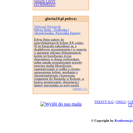
WASZE LISTY
CO NOWEGO?
gloria24.pl poleca:
Waltraud Herbstrith
Edyta Stein - Żydówka i
chrześcijanka. Patronka Europy
Edyta Stein należy do
najwybitniejszych kobiet XX wieku.
W tej biografii nakreślone są, z
dogłębnym zrozumieniem i w oparciu
o starannie zebraną dokumentację,
koleje jej burzliwego życia:
dzieciństwo w domu żydowskim,
pełne zapału poszukiwanie prawdy
poprzez studia filozoficzne,
zaangażowanie w walkę o równo-
uprawnienie kobiet, spotkanie z
chrześcijaństwem i konwersja,
wstąpienie do Karmelu w Kolonii, w
końcu aresztowanie, deportacja i
śmierć męczeńska za swój naród.
więcej >>>
TEKSTY ILG
|
OWLG
|
LI
CZ
© Copyright by
Konferencja 