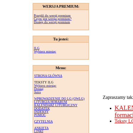
WERSJA PREMIUM:
Przejdź do wersji premium
Czym jest wersja premium?
Dostęp do wersji premium
Tu jesteś:
ILG
Wybierz miesiąc
Menu:
STRONA GŁÓWNA
TEKSTY ILG
Wybierz miesiąc
Dzisiaj
Jutro
Zapraszamy takż
WPROWADZENIE DO LG (OWLG)
LITURGIA HORARUM
KALENDARZ LITURGICZNY
KALE
DODATEK
INDEKSY
formac
POMOC
Teksty L
CZYTELNIA
ANKIETA
LINKI