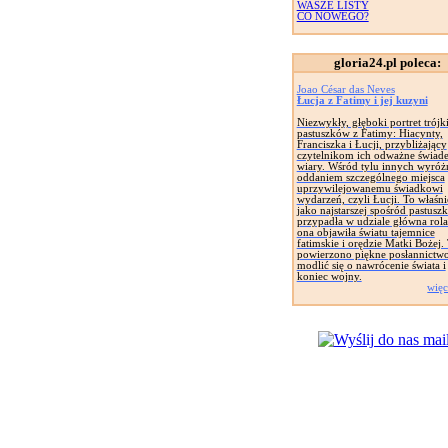
WASZE LISTY
CO NOWEGO?
gloria24.pl poleca:
Joao César das Neves
Łucja z Fatimy i jej kuzyni
Niezwykły, głęboki portret trójk
pastuszków z Fatimy: Hiacynty,
Franciszka i Łucji, przybliżający
czytelnikom ich odważne świad
wiary. Wśród tylu innych wyróżn
oddaniem szczególnego miejsca
uprzywilejowanemu świadkowi
wydarzeń, czyli Łucji. To właśnie
jako najstarszej spośród pastusz
przypadła w udziale główna rola
ona objawiła światu tajemnice
fatimskie i orędzie Matki Bożej. 
powierzono piękne posłannictwo
modlić się o nawrócenie świata i
koniec wojny.
więc