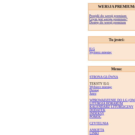
WERSJA PREMIUM
Przejdź do wersji premium
Czym jest wersja premium?
Dostęp do wersji premium
Tu jesteś:
ILG
Wybierz miesiąc
Menu:
STRONA GŁÓWNA
TEKSTY ILG
Wybierz miesiąc
Dzisiaj
Jutro
WPROWADZENIE DO LG (OW
LITURGIA HORARUM
KALENDARZ LITURGICZNY
DODATEK
INDEKSY
POMOC
CZYTELNIA
ANKIETA
LINKI