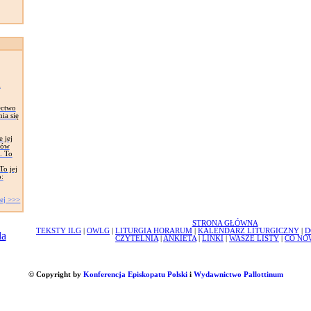
i
ectwo
ia się
 jej
ków
. To
To jej
:
ej >>>
STRONA GŁÓWNA
TEKSTY ILG
|
OWLG
|
LITURGIA HORARUM
|
KALENDARZ LITURGICZNY
|
D
CZYTELNIA
|
ANKIETA
|
LINKI
|
WASZE LISTY
|
CO NO
© Copyright by
Konferencja Episkopatu Polski
i
Wydawnictwo Pallottinum