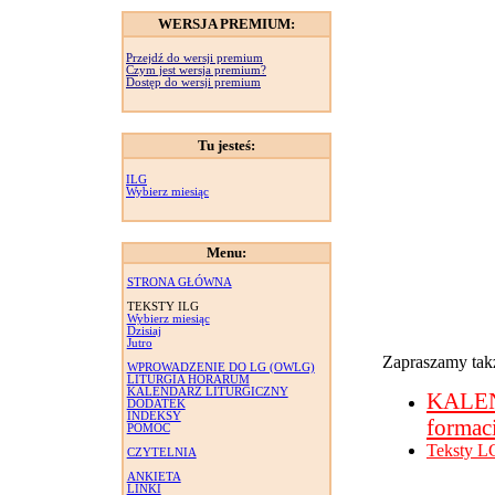
WERSJA PREMIUM:
Przejdź do wersji premium
Czym jest wersja premium?
Dostęp do wersji premium
Tu jesteś:
ILG
Wybierz miesiąc
Menu:
STRONA GŁÓWNA
TEKSTY ILG
Wybierz miesiąc
Dzisiaj
Jutro
Zapraszamy takż
WPROWADZENIE DO LG (OWLG)
LITURGIA HORARUM
KALENDARZ LITURGICZNY
KALE
DODATEK
INDEKSY
formac
POMOC
Teksty L
CZYTELNIA
ANKIETA
LINKI