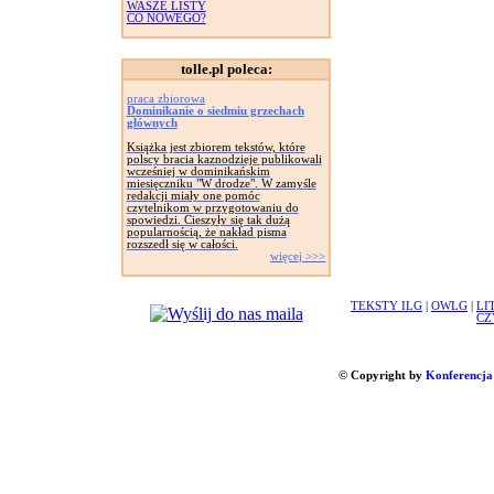
WASZE LISTY
CO NOWEGO?
tolle.pl poleca:
praca zbiorowa
Dominikanie o siedmiu grzechach
głównych
Książka jest zbiorem tekstów, które
polscy bracia kaznodzieje publikowali
wcześniej w dominikańskim
miesięczniku "W drodze". W zamyśle
redakcji miały one pomóc
czytelnikom w przygotowaniu do
spowiedzi. Cieszyły się tak dużą
popularnością, że nakład pisma
rozszedł się w całości.
więcej >>>
TEKSTY ILG
|
OWLG
|
LI
CZ
© Copyright by
Konferencja 