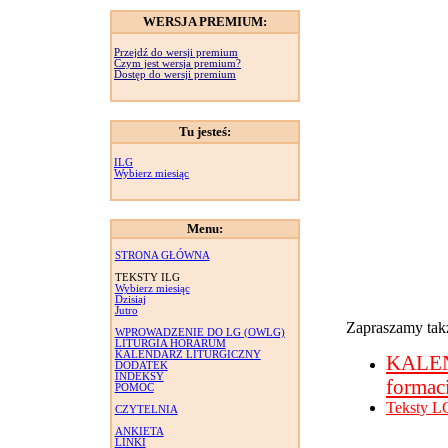
WERSJA PREMIUM:
Przejdź do wersji premium
Czym jest wersja premium?
Dostęp do wersji premium
Tu jesteś:
ILG
Wybierz miesiąc
Menu:
STRONA GŁÓWNA
TEKSTY ILG
Wybierz miesiąc
Dzisiaj
Jutro
Zapraszamy takż
WPROWADZENIE DO LG (OWLG)
LITURGIA HORARUM
KALENDARZ LITURGICZNY
KALE
DODATEK
INDEKSY
formac
POMOC
Teksty L
CZYTELNIA
ANKIETA
LINKI