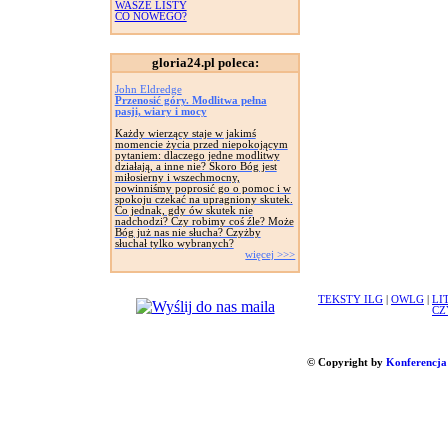
WASZE LISTY
CO NOWEGO?
gloria24.pl poleca:
John Eldredge
Przenosić góry. Modlitwa pełna
pasji, wiary i mocy
Każdy wierzący staje w jakimś
momencie życia przed niepokojącym
pytaniem: dlaczego jedne modlitwy
działają, a inne nie? Skoro Bóg jest
miłosierny i wszechmocny,
powinniśmy poprosić go o pomoc i w
spokoju czekać na upragniony skutek.
Co jednak, gdy ów skutek nie
nadchodzi? Czy robimy coś źle? Może
Bóg już nas nie słucha? Czyżby
słuchał tylko wybranych?
więcej >>>
TEKSTY ILG
|
OWLG
|
LI
CZ
© Copyright by
Konferencja 