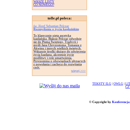
WASZE LISTY
CO NOWEGO?
tolle.pl poleca:
św. Józef Sebastian Pelczar
Rozmyślania o życiu kapłańskim
To klasycznie ujęta ascetyka
kapłańska. Biskup Pelczar odwołuje
się do Pisma Świętego, Tradycji i
myśli Jana Chryzostoma, Tomasza z
Akwinu i innych wielkich świętych.
Wskazuje środki służące do uświęcenia
życia kapłana, akcentuje życie
modlitwy i rolę umartwienia.
Przypomina o obowiązkach płynących
z powołania i zachęca do rozwijania
cnót.
więcej >>>
TEKSTY ILG
|
OWLG
|
LI
CZ
© Copyright by
Konferencja 