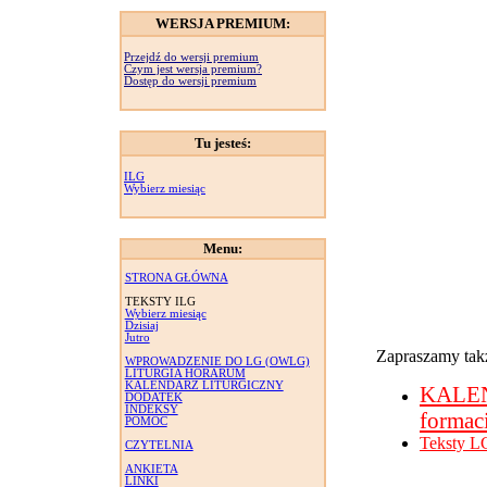
WERSJA PREMIUM:
Przejdź do wersji premium
Czym jest wersja premium?
Dostęp do wersji premium
Tu jesteś:
ILG
Wybierz miesiąc
Menu:
STRONA GŁÓWNA
TEKSTY ILG
Wybierz miesiąc
Dzisiaj
Jutro
Zapraszamy takż
WPROWADZENIE DO LG (OWLG)
LITURGIA HORARUM
KALENDARZ LITURGICZNY
KALE
DODATEK
INDEKSY
formac
POMOC
Teksty L
CZYTELNIA
ANKIETA
LINKI