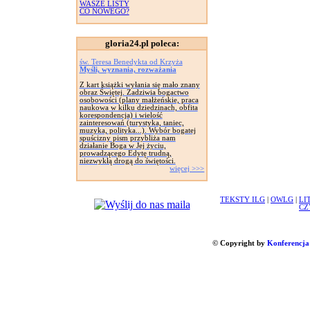
WASZE LISTY
CO NOWEGO?
gloria24.pl poleca:
św. Teresa Benedykta od Krzyża
Myśli, wyznania, rozważania
Z kart książki wyłania się mało znany
obraz Świętej. Zadziwia bogactwo
osobowości (plany małżeńskie, praca
naukowa w kilku dziedzinach, obfita
korespondencja) i wielość
zainteresowań (turystyka, taniec,
muzyka, polityka...). Wybór bogatej
spuścizny pism przybliża nam
działanie Boga w Jej życiu,
prowadzącego Edytę trudną,
niezwykłą drogą do świętości.
więcej >>>
TEKSTY ILG
|
OWLG
|
LI
CZ
© Copyright by
Konferencja 