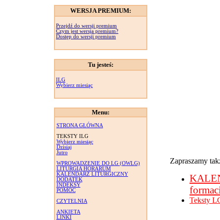
WERSJA PREMIUM:
Przejdź do wersji premium
Czym jest wersja premium?
Dostęp do wersji premium
Tu jesteś:
ILG
Wybierz miesiąc
Menu:
STRONA GŁÓWNA
TEKSTY ILG
Wybierz miesiąc
Dzisiaj
Jutro
Zapraszamy takż
WPROWADZENIE DO LG (OWLG)
LITURGIA HORARUM
KALENDARZ LITURGICZNY
KALE
DODATEK
INDEKSY
formac
POMOC
Teksty L
CZYTELNIA
ANKIETA
LINKI