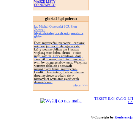
WASZE LISTY
CO NOWEGO?
gloria24.pl poleca:
ks. Michał Olszewski SCJ, Piotr
Zworski
Męski dekalog, czyli jak powstać z
gleby
Dwaj mężczyźni: pierwszy - ceniony
rekolekcjonista i były egzorcysta,
który poznał oblicze zła i jeszcze
większą moc dobra; drugi - ojciec,
mąż, katolik, który zbudował dom,
zasadził drzewo, ma dzieci i marzy o
tym, by osiągnąć zbawienie. Wzięli na
warsztat dekalog i postawili
niepokojący temat: mężczyzna-
katolik. Dwa światy, dwie odmienne
drogi życiowe spotkały się w
niezwykłej wymianie życiowych
doświadczeń.
więcej >>>
TEKSTY ILG
|
OWLG
|
LI
CZ
© Copyright by
Konferencja 