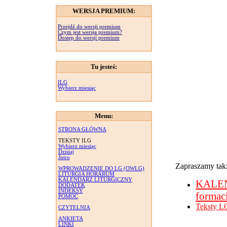
WERSJA PREMIUM:
Przejdź do wersji premium
Czym jest wersja premium?
Dostęp do wersji premium
Tu jesteś:
ILG
Wybierz miesiąc
Menu:
STRONA GŁÓWNA
TEKSTY ILG
Wybierz miesiąc
Dzisiaj
Jutro
Zapraszamy takż
WPROWADZENIE DO LG (OWLG)
LITURGIA HORARUM
KALENDARZ LITURGICZNY
KALE
DODATEK
INDEKSY
formac
POMOC
Teksty L
CZYTELNIA
ANKIETA
LINKI