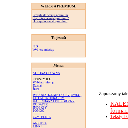
WERSJA PREMIUM:
Przejdź do wersji premium
Czym jest wersja premium?
Dostęp do wersji premium
Tu jesteś:
ILG
Wybierz miesiąc
Menu:
STRONA GŁÓWNA
TEKSTY ILG
Wybierz miesiąc
Dzisiaj
Jutro
Zapraszamy takż
WPROWADZENIE DO LG (OWLG)
LITURGIA HORARUM
KALENDARZ LITURGICZNY
KALE
DODATEK
INDEKSY
formac
POMOC
Teksty L
CZYTELNIA
ANKIETA
LINKI