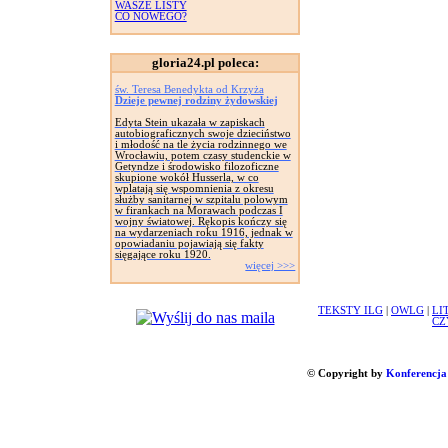
WASZE LISTY
CO NOWEGO?
gloria24.pl poleca:
św. Teresa Benedykta od Krzyża
Dzieje pewnej rodziny żydowskiej
Edyta Stein ukazała w zapiskach
autobiograficznych swoje dzieciństwo
i młodość na tle życia rodzinnego we
Wrocławiu, potem czasy studenckie w
Getyndze i środowisko filozoficzne
skupione wokół Husserla, w co
wplatają się wspomnienia z okresu
służby sanitarnej w szpitalu polowym
w firankach na Morawach podczas I
wojny światowej. Rękopis kończy się
na wydarzeniach roku 1916, jednak w
opowiadaniu pojawiają się fakty
sięgające roku 1920.
więcej >>>
TEKSTY ILG
|
OWLG
|
LI
CZ
© Copyright by
Konferencja 