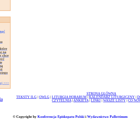
knąć
na
które
ię na
r chce
być
ie
są
eż
ojego
ej >>>
STRONA GŁÓWNA
TEKSTY ILG
|
OWLG
|
LITURGIA HORARUM
|
KALENDARZ LITURGICZNY
|
D
CZYTELNIA
|
ANKIETA
|
LINKI
|
WASZE LISTY
|
CO NO
© Copyright by
Konferencja Episkopatu Polski
i
Wydawnictwo Pallottinum