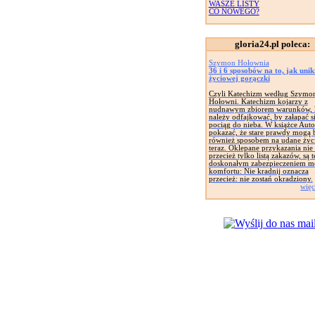
WASZE LISTY
CO NOWEGO?
gloria24.pl poleca:
Szymon Hołownia
36 i 6 sposobów na to, jak uni
życiowej gorączki
Czyli Katechizm według Szymo
Hołowni. Katechizm kojarzy z
nudnawym zbiorem warunków, 
należy odfajkować, by załapać s
pociąg do nieba. W książce Auto
pokazać, że stare prawdy mogą 
również sposobem na udane życ
teraz. Oklepane przykazania nie 
przecież tylko listą zakazów, są t
doskonałym zabezpieczeniem m
komfortu: Nie kradnij oznacza
przecież: nie zostań okradziony.
więc