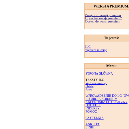
WERSJA PREMIUM
Przejdź do wersji premium
Czym jest wersja premium?
Dostęp do wersji premium
Tu jesteś:
ILG
Wybierz miesiąc
Menu:
STRONA GŁÓWNA
TEKSTY ILG
Wybierz miesiąc
Dzisiaj
Jutro
WPROWADZENIE DO LG (OW
LITURGIA HORARUM
KALENDARZ LITURGICZNY
DODATEK
INDEKSY
POMOC
CZYTELNIA
ANKIETA
LINKI