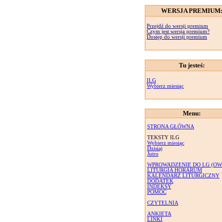
WERSJA PREMIUM
Przejdź do wersji premium
Czym jest wersja premium?
Dostęp do wersji premium
Tu jesteś:
ILG
Wybierz miesiąc
Menu:
STRONA GŁÓWNA
TEKSTY ILG
Wybierz miesiąc
Dzisiaj
Jutro
WPROWADZENIE DO LG (OW
LITURGIA HORARUM
KALENDARZ LITURGICZNY
DODATEK
INDEKSY
POMOC
CZYTELNIA
ANKIETA
LINKI