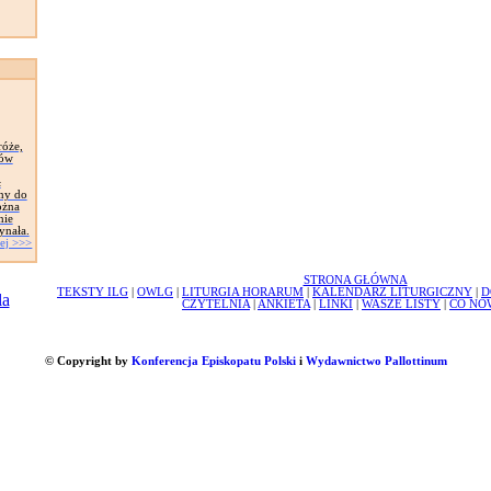
róże,
ków
ł
ny do
ożna
nie
ynała.
ej >>>
STRONA GŁÓWNA
TEKSTY ILG
|
OWLG
|
LITURGIA HORARUM
|
KALENDARZ LITURGICZNY
|
D
CZYTELNIA
|
ANKIETA
|
LINKI
|
WASZE LISTY
|
CO NO
© Copyright by
Konferencja Episkopatu Polski
i
Wydawnictwo Pallottinum