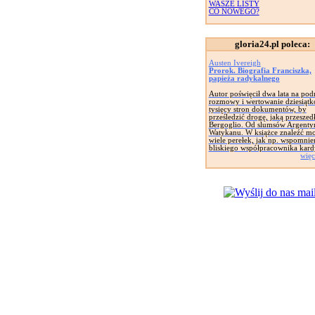
WASZE LISTY
CO NOWEGO?
gloria24.pl poleca:
Austen Ivereigh
Prorok. Biografia Franciszka,
papieża radykalnego
Autor poświęcił dwa lata na pod
rozmowy i wertowanie dziesiąt
tysięcy stron dokumentów, by
prześledzić drogę, jaką przeszed
Bergoglio. Od slumsów Argenty
Watykanu. W książce znaleźć m
wiele perełek, jak np. wspomnie
bliskiego współpracownika kard
więc