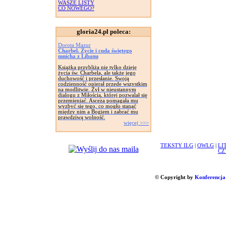
WASZE LISTY
CO NOWEGO?
gloria24.pl poleca:
Dorota Mazur
Charbel. Życie i cuda świętego
mnicha z Libanu
Książka przybliża nie tylko dzieje
życia św. Charbela, ale także jego
duchowość i przesłanie. Swoją
codzienność opierał przede wszystkim
na modlitwie. Żył w nieustannym
dialogu z Miłością, której pozwalał się
przemieniać. Asceza pomagała mu
wyzbyć się tego, co mogło stanąć
między nim a Bogiem i zabrać mu
prawdziwą wolność.
więcej >>>
TEKSTY ILG
|
OWLG
|
LI
CZ
© Copyright by
Konferencja 