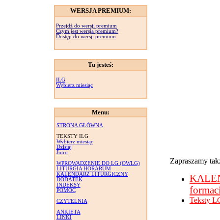
WERSJA PREMIUM:
Przejdź do wersji premium
Czym jest wersja premium?
Dostęp do wersji premium
Tu jesteś:
ILG
Wybierz miesiąc
Menu:
STRONA GŁÓWNA
TEKSTY ILG
Wybierz miesiąc
Dzisiaj
Jutro
Zapraszamy takż
WPROWADZENIE DO LG (OWLG)
LITURGIA HORARUM
KALENDARZ LITURGICZNY
KALE
DODATEK
INDEKSY
formac
POMOC
Teksty L
CZYTELNIA
ANKIETA
LINKI