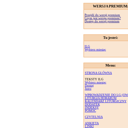
WERSJA PREMIUM
Przejdź do wersji premium
Czym jest wersja premium?
Dostęp do wersji premium
Tu jesteś:
ILG
Wybierz miesiąc
Menu:
STRONA GŁÓWNA
TEKSTY ILG
Wybierz miesiąc
Dzisiaj
Jutro
WPROWADZENIE DO LG (OW
LITURGIA HORARUM
KALENDARZ LITURGICZNY
DODATEK
INDEKSY
POMOC
CZYTELNIA
ANKIETA
LINKI