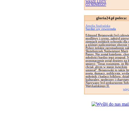
WASZE LISTY
CO NOWEGO?
gloria24.pl poleca:
Amelia Szafrańska
Surdut czy rewerenda
Edmund Bojanowski był człowi
modlitwy i czynu, założył pierw
ziemiach polskich ochronki dla d
a później najliczniejsze obecnie
Polsce żeńskie zgromadzenie za
Służebniczek Najświętszej Marii
Panny. Nie został księdzem, cho
młodości bardzo tego pragnął. 
przeznaczenie pojął dopiero na 
smierci: "Teraz rozumiem, że Bó
chciał, abym w stanie świeckim
umierał". Bojanowski to także lit
poeta, tłumacz, publicysta, wyd
miłośnik i badacz folkloru, dział
kulturalny, społeczny i charytat
Nazywany był prekursorem Sob
Watykańskiego II.
więc