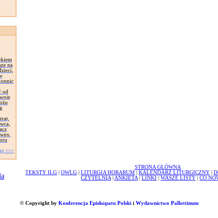
ekiem
sze na
zieci,
 w
konnic
ć od
Swoje
łożu
g
erat,
awca,
acz
ywny.
oru
ej >>>
STRONA GŁÓWNA
TEKSTY ILG
|
OWLG
|
LITURGIA HORARUM
|
KALENDARZ LITURGICZNY
|
D
CZYTELNIA
|
ANKIETA
|
LINKI
|
WASZE LISTY
|
CO NO
© Copyright by
Konferencja Episkopatu Polski
i
Wydawnictwo Pallottinum