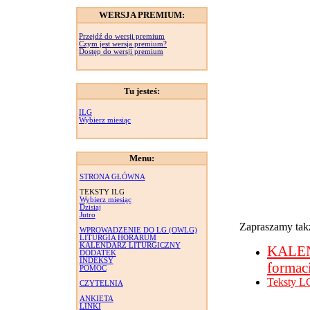
WERSJA PREMIUM:
Przejdź do wersji premium
Czym jest wersja premium?
Dostęp do wersji premium
Tu jesteś:
ILG
Wybierz miesiąc
Menu:
STRONA GŁÓWNA
TEKSTY ILG
Wybierz miesiąc
Dzisiaj
Jutro
Zapraszamy takż
WPROWADZENIE DO LG (OWLG)
LITURGIA HORARUM
KALENDARZ LITURGICZNY
KALE
DODATEK
INDEKSY
formac
POMOC
Teksty L
CZYTELNIA
ANKIETA
LINKI