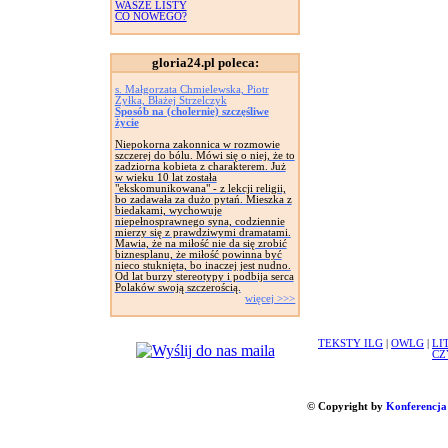
WASZE LISTY
CO NOWEGO?
gloria24.pl poleca:
s. Małgorzata Chmielewska, Piotr
Żyłka, Błażej Strzelczyk
Sposób na (cholernie) szczęśliwe
życie
Niepokorna zakonnica w rozmowie
szczerej do bólu. Mówi się o niej, że to
zadziorna kobieta z charakterem. Już
w wieku 10 lat została
"ekskomunikowana" - z lekcji religii,
bo zadawała za dużo pytań. Mieszka z
biedakami, wychowuje
niepełnosprawnego syna, codziennie
mierzy się z prawdziwymi dramatami.
Mawia, że na miłość nie da się zrobić
biznesplanu, że miłość powinna być
nieco stuknięta, bo inaczej jest nudno.
Od lat burzy stereotypy i podbija serca
Polaków swoją szczerością.
więcej >>>
TEKSTY ILG
|
OWLG
|
LI
CZ
© Copyright by
Konferencja 