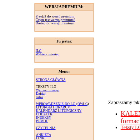
WERSJA PREMIUM:
Przejdź do wersji premium
Czym jest wersja premium?
Dostęp do wersji premium
Tu jesteś:
ILG
Wybierz miesiąc
Menu:
STRONA GŁÓWNA
TEKSTY ILG
Wybierz miesiąc
Dzisiaj
Jutro
Zapraszamy takż
WPROWADZENIE DO LG (OWLG)
LITURGIA HORARUM
KALENDARZ LITURGICZNY
KALE
DODATEK
INDEKSY
formac
POMOC
Teksty L
CZYTELNIA
ANKIETA
LINKI