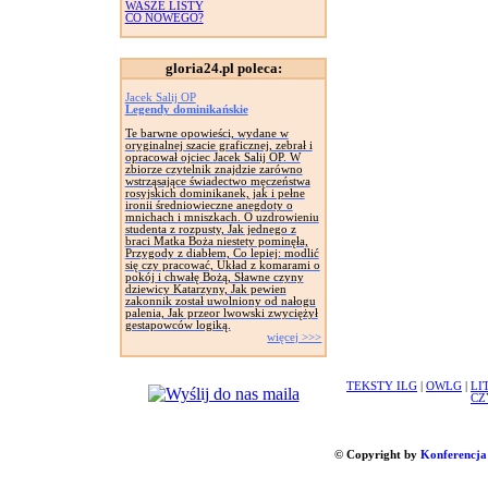
WASZE LISTY
CO NOWEGO?
gloria24.pl poleca:
Jacek Salij OP
Legendy dominikańskie
Te barwne opowieści, wydane w
oryginalnej szacie graficznej, zebrał i
opracował ojciec Jacek Salij OP. W
zbiorze czytelnik znajdzie zarówno
wstrząsające świadectwo męczeństwa
rosyjskich dominikanek, jak i pełne
ironii średniowieczne anegdoty o
mnichach i mniszkach. O uzdrowieniu
studenta z rozpusty, Jak jednego z
braci Matka Boża niestety pominęła,
Przygody z diabłem, Co lepiej: modlić
się czy pracować, Układ z komarami o
pokój i chwałę Bożą, Sławne czyny
dziewicy Katarzyny, Jak pewien
zakonnik został uwolniony od nałogu
palenia, Jak przeor lwowski zwyciężył
gestapowców logiką.
więcej >>>
TEKSTY ILG
|
OWLG
|
LI
CZ
© Copyright by
Konferencja 