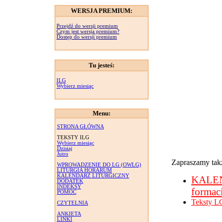
WERSJA PREMIUM:
Przejdź do wersji premium
Czym jest wersja premium?
Dostęp do wersji premium
Tu jesteś:
ILG
Wybierz miesiąc
Menu:
STRONA GŁÓWNA
TEKSTY ILG
Wybierz miesiąc
Dzisiaj
Jutro
Zapraszamy takż
WPROWADZENIE DO LG (OWLG)
LITURGIA HORARUM
KALENDARZ LITURGICZNY
KALE
DODATEK
INDEKSY
formac
POMOC
Teksty L
CZYTELNIA
ANKIETA
LINKI