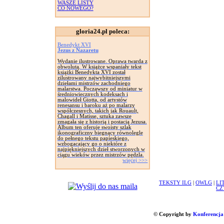
WASZE LISTY
CO NOWEGO?
gloria24.pl poleca:
Benedykt XVI
Jezus z Nazaretu
Wydanie ilustrowane. Oprawa twarda z
obwolutą. W książce wspaniały tekst
książki Benedykta XVI został
zilustrowany najwybitniejszymi
dziełami mistrzów zachodniego
malarstwa. Począwszy od miniatur w
średniowiecznych kodeksach i
malowideł Giotta, od artystów
renesansu i baroku aż po malarzy
współczesnych, takich jak Rouault,
Chagall i Matisse, sztuka zawsze
zmagała się z historią i postacią Jezusa.
Album ten oferuje swoisty szlak
ikonograficzny biegnący równolegle
do pełnego tekstu papieskiego,
wzbogacający go o niektóre z
najpiękniejszych dzieł stworzonych w
ciągu wieków przez mistrzów pędzla.
więcej >>>
TEKSTY ILG
|
OWLG
|
LI
CZ
© Copyright by
Konferencja 