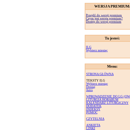
WERSJA PREMIUM
Przejdź do wersji premium
Czym jest wersja premium?
Dostęp do wersji premium
Tu jesteś:
ILG
Wybierz miesiąc
Menu:
STRONA GŁÓWNA
TEKSTY ILG
Wybierz miesiąc
Dzisiaj
Jutro
WPROWADZENIE DO LG (OW
LITURGIA HORARUM
KALENDARZ LITURGICZNY
DODATEK
INDEKSY
POMOC
CZYTELNIA
ANKIETA
LINKI