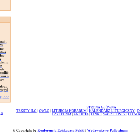
rał i
. W
wno
stwa
łne
o
wieniu
 z
ęła,
modlić
rami o
yny
ałogu
ciężył
ej >>>
STRONA GŁÓWNA
TEKSTY ILG
|
OWLG
|
LITURGIA HORARUM
|
KALENDARZ LITURGICZNY
|
D
CZYTELNIA
|
ANKIETA
|
LINKI
|
WASZE LISTY
|
CO NO
© Copyright by
Konferencja Episkopatu Polski
i
Wydawnictwo Pallottinum