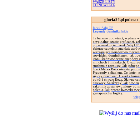
WASZE LISTY
CO NOWEGO?
gloria24.pl poleca:
Jacek Salij OP
Legendy dominikańskie
Te barwne opowieści, wydane w
oryginalnej szacie graficznej, zeb
opracował ojciec Jacek Salij OP
zbiorze czytelnik znajdzie zaró
wstrząsające świadectwo męczeń
rosyjskich dominikanek, jak i pe
ironii średniowieczne anegdoty 
mnichach i mniszkach. O uzdro
studenta z rozpusty, Jak jednego
braci Matka Boża niestety pomin
Przygody z diabłem, Co lepiej: 
się czy pracować, Układ z koma
pokój i chwałę Bożą, Sławne cz
dziewicy Katarzyny, Jak pewien
zakonnik został uwolniony od n
palenia, Jak przeor lwowski zwy
gestapowców logiką.
więc