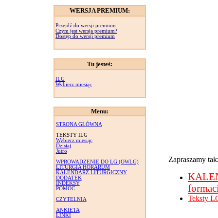
WERSJA PREMIUM:
Przejdź do wersji premium
Czym jest wersja premium?
Dostęp do wersji premium
Tu jesteś:
ILG
Wybierz miesiąc
Menu:
STRONA GŁÓWNA
TEKSTY ILG
Wybierz miesiąc
Dzisiaj
Jutro
Zapraszamy takż
WPROWADZENIE DO LG (OWLG)
LITURGIA HORARUM
KALENDARZ LITURGICZNY
KALE
DODATEK
INDEKSY
formac
POMOC
Teksty L
CZYTELNIA
ANKIETA
LINKI