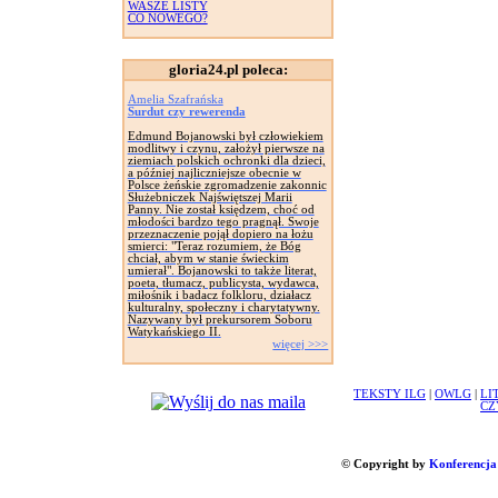
WASZE LISTY
CO NOWEGO?
gloria24.pl poleca:
Amelia Szafrańska
Surdut czy rewerenda
Edmund Bojanowski był człowiekiem
modlitwy i czynu, założył pierwsze na
ziemiach polskich ochronki dla dzieci,
a później najliczniejsze obecnie w
Polsce żeńskie zgromadzenie zakonnic
Służebniczek Najświętszej Marii
Panny. Nie został księdzem, choć od
młodości bardzo tego pragnął. Swoje
przeznaczenie pojął dopiero na łożu
smierci: "Teraz rozumiem, że Bóg
chciał, abym w stanie świeckim
umierał". Bojanowski to także literat,
poeta, tłumacz, publicysta, wydawca,
miłośnik i badacz folkloru, działacz
kulturalny, społeczny i charytatywny.
Nazywany był prekursorem Soboru
Watykańskiego II.
więcej >>>
TEKSTY ILG
|
OWLG
|
LI
CZ
© Copyright by
Konferencja 