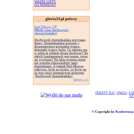
WASZE LISTY
CO NOWEGO?
gloria24.pl poleca:
Paul Murray OP
Młode wino duchowości
chrześcijańskiej
Duchowość dominikańska przyciąga
tłumy. Dominikańskie kościoły i
duszpasterstwa gromadzą tysiące,
dziesiątki tysięcy ludzi. Co takiego ma
w sobie ta właśnie droga duchowa? Na
jakich fundamentach jest oparta, czym
się wyróżnia? Na takie pytania często
nie potrafią odpowiedzieć sami
dominikanie. A jednak Paul Murray
odkrywa, krok po kroku, co kryje się
za tym nieco tajemniczym pojęciem
"duchowość dominikańska".
więcej >>>
TEKSTY ILG
|
OWLG
|
LI
CZ
© Copyright by
Konferencja 