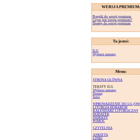
WERSJA PREMIUM
Przejdź do wersji premium
Czym jest wersja premium?
Dostęp do wersji premium
Tu jesteś:
ILG
Wybierz miesiąc
Menu:
STRONA GŁÓWNA
TEKSTY ILG
Wybierz miesiąc
Dzisiaj
Jutro
WPROWADZENIE DO LG (OW
LITURGIA HORARUM
KALENDARZ LITURGICZNY
DODATEK
INDEKSY
POMOC
CZYTELNIA
ANKIETA
LINKI