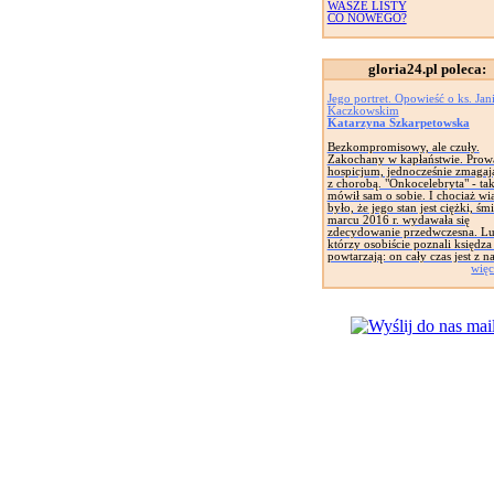
WASZE LISTY
CO NOWEGO?
gloria24.pl poleca:
Jego portret. Opowieść o ks. Jan
Kaczkowskim
Katarzyna Szkarpetowska
Bezkompromisowy, ale czuły.
Zakochany w kapłaństwie. Prow
hospicjum, jednocześnie zmagają
z chorobą. "Onkocelebryta" - ta
mówił sam o sobie. I chociaż w
było, że jego stan jest ciężki, śm
marcu 2016 r. wydawała się
zdecydowanie przedwczesna. Lu
którzy osobiście poznali księdza
powtarzają: on cały czas jest z n
więc