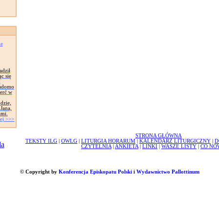
ie
adził
c się
k
iadomo
ierć w
dzie,
 Jana,
ami.
ej >>>
STRONA GŁÓWNA
TEKSTY ILG
|
OWLG
|
LITURGIA HORARUM
|
KALENDARZ LITURGICZNY
|
D
CZYTELNIA
|
ANKIETA
|
LINKI
|
WASZE LISTY
|
CO NO
© Copyright by
Konferencja Episkopatu Polski
i
Wydawnictwo Pallottinum