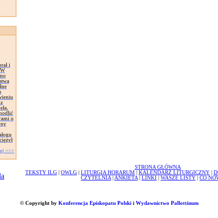
rał i
. W
wno
stwa
łne
o
wieniu
 z
ęła,
modlić
rami o
yny
ałogu
ciężył
ej >>>
STRONA GŁÓWNA
TEKSTY ILG
|
OWLG
|
LITURGIA HORARUM
|
KALENDARZ LITURGICZNY
|
D
CZYTELNIA
|
ANKIETA
|
LINKI
|
WASZE LISTY
|
CO NO
© Copyright by
Konferencja Episkopatu Polski
i
Wydawnictwo Pallottinum