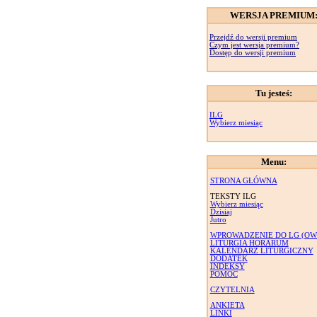
WERSJA PREMIUM
Przejdź do wersji premium
Czym jest wersja premium?
Dostęp do wersji premium
Tu jesteś:
ILG
Wybierz miesiąc
Menu:
STRONA GŁÓWNA
TEKSTY ILG
Wybierz miesiąc
Dzisiaj
Jutro
WPROWADZENIE DO LG (OW
LITURGIA HORARUM
KALENDARZ LITURGICZNY
DODATEK
INDEKSY
POMOC
CZYTELNIA
ANKIETA
LINKI