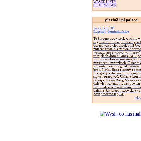
WASZE LISTY
CO NOWEGO?
gloria24.pl poleca:
Jacek Salij OP
Legendy dominikańskie
Te barwne opowieści, wydane w
oryginalnej szacie graficznej, zeb
opracował ojciec Jacek Salij OP
zbiorze czytelnik znajdzie zaró
wstrząsające świadectwo męczeń
rosyjskich dominikanek, jak i pe
ironii średniowieczne anegdoty 
mnichach i mniszkach. O uzdro
studenta z rozpusty, Jak jednego
braci Matka Boża niestety pomin
Przygody z diabłem, Co lepiej: 
się czy pracować, Układ z koma
pokój i chwałę Bożą, Sławne cz
dziewicy Katarzyny, Jak pewien
zakonnik został uwolniony od n
palenia, Jak przeor lwowski zwy
gestapowców logiką.
więc