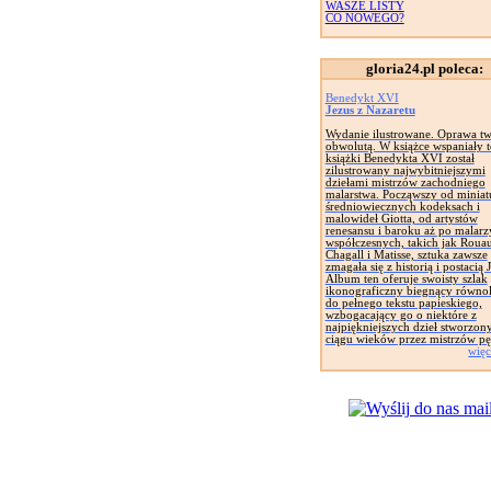
WASZE LISTY
CO NOWEGO?
gloria24.pl poleca:
Benedykt XVI
Jezus z Nazaretu
Wydanie ilustrowane. Oprawa tw
obwolutą. W książce wspaniały t
książki Benedykta XVI został
zilustrowany najwybitniejszymi
dziełami mistrzów zachodniego
malarstwa. Począwszy od miniat
średniowiecznych kodeksach i
malowideł Giotta, od artystów
renesansu i baroku aż po malarz
współczesnych, takich jak Rouau
Chagall i Matisse, sztuka zawsze
zmagała się z historią i postacią 
Album ten oferuje swoisty szlak
ikonograficzny biegnący równol
do pełnego tekstu papieskiego,
wzbogacający go o niektóre z
najpiękniejszych dzieł stworzon
ciągu wieków przez mistrzów pę
więc