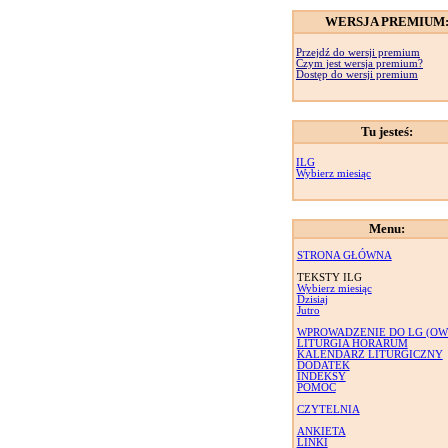
WERSJA PREMIUM
Przejdź do wersji premium
Czym jest wersja premium?
Dostęp do wersji premium
Tu jesteś:
ILG
Wybierz miesiąc
Menu:
STRONA GŁÓWNA
TEKSTY ILG
Wybierz miesiąc
Dzisiaj
Jutro
WPROWADZENIE DO LG (OW
LITURGIA HORARUM
KALENDARZ LITURGICZNY
DODATEK
INDEKSY
POMOC
CZYTELNIA
ANKIETA
LINKI