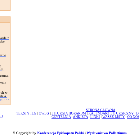
arda z
ekst
ur w
y
lt,
Jezusa.
egle
ych w
dzla.
ej >>>
STRONA GŁÓWNA
TEKSTY ILG
|
OWLG
|
LITURGIA HORARUM
|
KALENDARZ LITURGICZNY
|
D
CZYTELNIA
|
ANKIETA
|
LINKI
|
WASZE LISTY
|
CO NO
© Copyright by
Konferencja Episkopatu Polski
i
Wydawnictwo Pallottinum