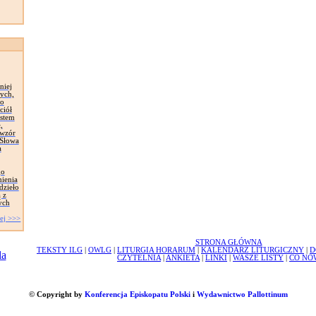
niej
ych,
zo
ciół
astem
,
 wzór
 Słowa
a
go
mienia
dzieło
 z
ych
ej >>>
STRONA GŁÓWNA
TEKSTY ILG
|
OWLG
|
LITURGIA HORARUM
|
KALENDARZ LITURGICZNY
|
D
CZYTELNIA
|
ANKIETA
|
LINKI
|
WASZE LISTY
|
CO NO
© Copyright by
Konferencja Episkopatu Polski
i
Wydawnictwo Pallottinum