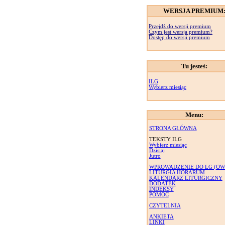
WERSJA PREMIUM
Przejdź do wersji premium
Czym jest wersja premium?
Dostęp do wersji premium
Tu jesteś:
ILG
Wybierz miesiąc
Menu:
STRONA GŁÓWNA
TEKSTY ILG
Wybierz miesiąc
Dzisiaj
Jutro
WPROWADZENIE DO LG (OW
LITURGIA HORARUM
KALENDARZ LITURGICZNY
DODATEK
INDEKSY
POMOC
CZYTELNIA
ANKIETA
LINKI