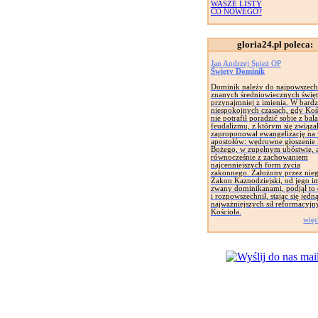
WASZE LISTY
CO NOWEGO?
gloria24.pl poleca:
Jan Andrzej Spież OP
Święty Dominik
Dominik należy do najpowszech
znanych średniowiecznych święt
przynajmniej z imienia. W bard
niespokojnych czasach, gdy Koś
nie potrafił poradzić sobie z bal
feudalizmu, z którym się związał
zaproponował ewangelizację na
apostołów: wędrowne głoszenie
Bożego, w zupełnym ubóstwie, 
równocześnie z zachowaniem
najcenniejszych form życia
zakonnego. Założony przez nie
Zakon Kaznodziejski, od jego i
zwany dominikanami, podjął to 
i rozpowszechnił, stając się jedną
najważniejszych sił reformacyjn
Kościoła.
więc