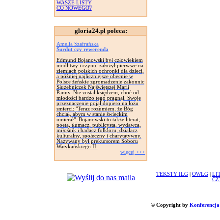
WASZE LISTY
CO NOWEGO?
gloria24.pl poleca:
Amelia Szafrańska
Surdut czy rewerenda
Edmund Bojanowski był człowiekiem
modlitwy i czynu, założył pierwsze na
ziemiach polskich ochronki dla dzieci,
a później najliczniejsze obecnie w
Polsce żeńskie zgromadzenie zakonnic
Służebniczek Najświętszej Marii
Panny. Nie został księdzem, choć od
młodości bardzo tego pragnął. Swoje
przeznaczenie pojął dopiero na łożu
smierci: "Teraz rozumiem, że Bóg
chciał, abym w stanie świeckim
umierał". Bojanowski to także literat,
poeta, tłumacz, publicysta, wydawca,
miłośnik i badacz folkloru, działacz
kulturalny, społeczny i charytatywny.
Nazywany był prekursorem Soboru
Watykańskiego II.
więcej >>>
TEKSTY ILG
|
OWLG
|
LI
CZ
© Copyright by
Konferencja 