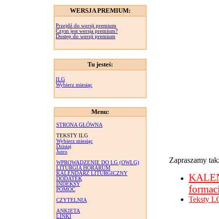
WERSJA PREMIUM:
Przejdź do wersji premium
Czym jest wersja premium?
Dostęp do wersji premium
Tu jesteś:
ILG
Wybierz miesiąc
Menu:
STRONA GŁÓWNA
TEKSTY ILG
Wybierz miesiąc
Dzisiaj
Jutro
Zapraszamy takż
WPROWADZENIE DO LG (OWLG)
LITURGIA HORARUM
KALENDARZ LITURGICZNY
KALE
DODATEK
INDEKSY
formac
POMOC
Teksty L
CZYTELNIA
ANKIETA
LINKI