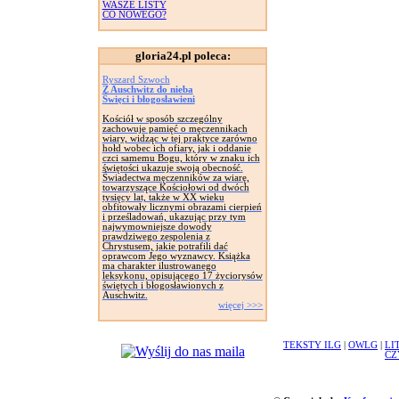
WASZE LISTY
CO NOWEGO?
gloria24.pl poleca:
Ryszard Szwoch
Z Auschwitz do nieba
Święci i błogosławieni
Kościół w sposób szczególny
zachowuje pamięć o męczennikach
wiary, widząc w tej praktyce zarówno
hołd wobec ich ofiary, jak i oddanie
czci samemu Bogu, który w znaku ich
świętości ukazuje swoją obecność.
Świadectwa męczenników za wiarę,
towarzyszące Kościołowi od dwóch
tysięcy lat, także w XX wieku
obfitowały licznymi obrazami cierpień
i prześladowań, ukazując przy tym
najwymowniejsze dowody
prawdziwego zespolenia z
Chrystusem, jakie potrafili dać
oprawcom Jego wyznawcy. Książka
ma charakter ilustrowanego
leksykonu, opisującego 17 życiorysów
świętych i błogosławionych z
Auschwitz.
więcej >>>
TEKSTY ILG
|
OWLG
|
LI
CZ