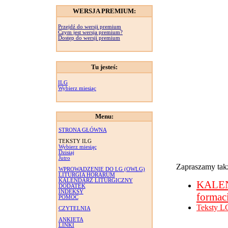
WERSJA PREMIUM:
Przejdź do wersji premium
Czym jest wersja premium?
Dostęp do wersji premium
Tu jesteś:
ILG
Wybierz miesiąc
Menu:
STRONA GŁÓWNA
TEKSTY ILG
Wybierz miesiąc
Dzisiaj
Jutro
Zapraszamy takż
WPROWADZENIE DO LG (OWLG)
LITURGIA HORARUM
KALENDARZ LITURGICZNY
KALE
DODATEK
INDEKSY
formac
POMOC
Teksty L
CZYTELNIA
ANKIETA
LINKI