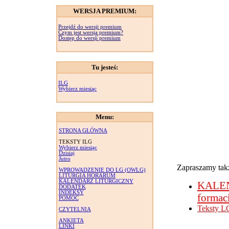
WERSJA PREMIUM:
Przejdź do wersji premium
Czym jest wersja premium?
Dostęp do wersji premium
Tu jesteś:
ILG
Wybierz miesiąc
Menu:
STRONA GŁÓWNA
TEKSTY ILG
Wybierz miesiąc
Dzisiaj
Jutro
Zapraszamy takż
WPROWADZENIE DO LG (OWLG)
LITURGIA HORARUM
KALENDARZ LITURGICZNY
KALE
DODATEK
INDEKSY
formac
POMOC
Teksty L
CZYTELNIA
ANKIETA
LINKI