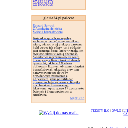
WASZE LISTY
CO NOWEGO?
gloria24.pl poleca:
Ryszard Szwoch
Z Auschwitz do nieba
Święci i błogosławieni
Kościół w sposób szczególny
zachowuje pamięć o męczennikach
wiary, widząc w tej praktyce zarówno
hołd wobec ich ofiary, jak i oddanie
czci samemu Bogu, który w znaku ich
świętości ukazuje swoją obecność.
Świadectwa męczenników za wiarę,
towarzyszące Kościołowi od dwóch
tysięcy lat, także w XX wieku
obfitowały licznymi obrazami cierpień
i prześladowań, ukazując przy tym
najwymowniejsze dowody
prawdziwego zespolenia z
Chrystusem, jakie potrafili dać
oprawcom Jego wyznawcy. Książka
ma charakter ilustrowanego
leksykonu, opisującego 17 życiorysów
świętych i błogosławionych z
Auschwitz.
więcej >>>
TEKSTY ILG
|
OWLG
|
LI
CZ